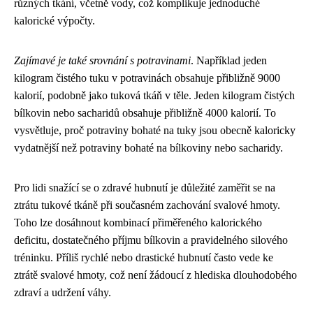
různých tkání, včetně vody, což komplikuje jednoduché
kalorické výpočty.
Zajímavé je také srovnání s potravinami
. Například jeden
kilogram čistého tuku v potravinách obsahuje přibližně 9000
kalorií, podobně jako tuková tkáň v těle. Jeden kilogram čistých
bílkovin nebo sacharidů obsahuje přibližně 4000 kalorií. To
vysvětluje, proč potraviny bohaté na tuky jsou obecně kaloricky
vydatnější než potraviny bohaté na bílkoviny nebo sacharidy.
Pro lidi snažící se o zdravé hubnutí je důležité zaměřit se na
ztrátu tukové tkáně při současném zachování svalové hmoty.
Toho lze dosáhnout kombinací přiměřeného kalorického
deficitu, dostatečného příjmu bílkovin a pravidelného silového
tréninku. Příliš rychlé nebo drastické hubnutí často vede ke
ztrátě svalové hmoty, což není žádoucí z hlediska dlouhodobého
zdraví a udržení váhy.