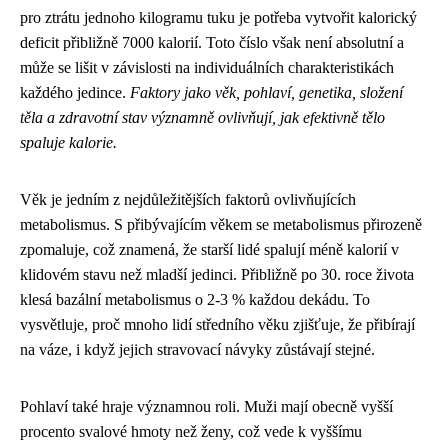
pro ztrátu jednoho kilogramu tuku je potřeba vytvořit kalorický
deficit přibližně 7000 kalorií. Toto číslo však není absolutní a
může se lišit v závislosti na individuálních charakteristikách
každého jedince.
Faktory jako věk, pohlaví, genetika, složení
těla a zdravotní stav významně ovlivňují, jak efektivně tělo
spaluje kalorie.
Věk je jedním z nejdůležitějších faktorů ovlivňujících
metabolismus. S přibývajícím věkem se metabolismus přirozeně
zpomaluje, což znamená, že starší lidé spalují méně kalorií v
klidovém stavu než mladší jedinci. Přibližně po 30. roce života
klesá bazální metabolismus o 2-3 % každou dekádu. To
vysvětluje, proč mnoho lidí středního věku zjišťuje, že přibírají
na váze, i když jejich stravovací návyky zůstávají stejné.
Pohlaví také hraje významnou roli. Muži mají obecně vyšší
procento svalové hmoty než ženy, což vede k vyššímu