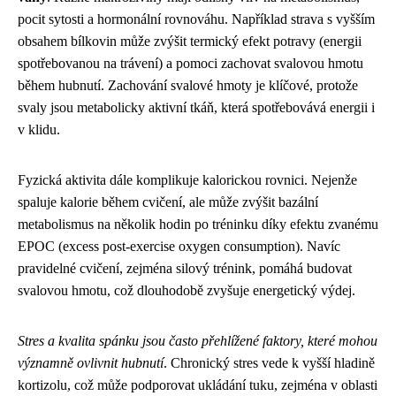
pocit sytosti a hormonální rovnováhu. Například strava s vyšším
obsahem bílkovin může zvýšit termický efekt potravy (energii
spotřebovanou na trávení) a pomoci zachovat svalovou hmotu
během hubnutí. Zachování svalové hmoty je klíčové, protože
svaly jsou metabolicky aktivní tkáň, která spotřebovává energii i
v klidu.
Fyzická aktivita dále komplikuje kalorickou rovnici. Nejenže
spaluje kalorie během cvičení, ale může zvýšit bazální
metabolismus na několik hodin po tréninku díky efektu zvanému
EPOC (excess post-exercise oxygen consumption). Navíc
pravidelné cvičení, zejména silový trénink, pomáhá budovat
svalovou hmotu, což dlouhodobě zvyšuje energetický výdej.
Stres a kvalita spánku jsou často přehlížené faktory, které mohou
významně ovlivnit hubnutí
. Chronický stres vede k vyšší hladině
kortizolu, což může podporovat ukládání tuku, zejména v oblasti