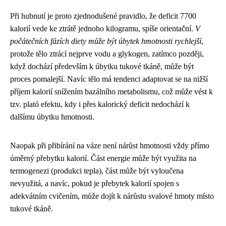
Při hubnutí je proto zjednodušené pravidlo, že deficit 7700
kalorií vede ke ztrátě jednoho kilogramu, spíše orientační.
V
počátečních fázích diety může být úbytek hmotnosti rychlejší
,
protože tělo ztrácí nejprve vodu a glykogen, zatímco později,
když dochází především k úbytku tukové tkáně, může být
proces pomalejší. Navíc tělo má tendenci adaptovat se na nižší
příjem kalorií snížením bazálního metabolismu, což může vést k
tzv. plató efektu, kdy i přes kalorický deficit nedochází k
dalšímu úbytku hmotnosti.
Naopak při přibírání na váze není nárůst hmotnosti vždy přímo
úměrný přebytku kalorií. Část energie může být využita na
termogenezi (produkci tepla), část může být vyloučena
nevyužitá, a navíc, pokud je přebytek kalorií spojen s
adekvátním cvičením, může dojít k nárůstu svalové hmoty místo
tukové tkáně.