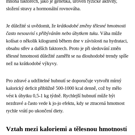
mnoha faktorech, jako je genetika, úroveň fyzické aktivity,
složení stravy a hormonální rovnováha.
Je důležité si uvědomit, že
krátkodobé změny tělesné hmotnosti
často nesouvisí s přibýváním nebo úbytkem tuku
. Váha může
kolísat o několik kilogramů během dne v závislosti na hydrataci,
obsahu střev a dalších faktorech. Proto je při sledování změn
tělesné hmotnosti důležité zaměřit se na dlouhodobé trendy spíše
než na krátkodobé výkyvy.
Pro zdravé a udržitelné hubnutí se doporučuje vytvořit mírný
kalorický deficit přibližně 500-1000 kcal denně, což by mělo
vést k úbytku 0,5-1 kg týdně. Rychlejší hubnutí může být
nezdravé a často vede k jo-jo efektu, kdy se ztracená hmotnost
rychle vrátí po ukončení diety.
Vztah mezi kaloriemi a tělesnou hmotností