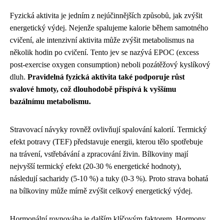
Fyzická aktivita je jedním z nejúčinnějších způsobů, jak zvýšit
energetický výdej. Nejenže spalujeme kalorie během samotného
cvičení, ale intenzivní aktivita může zvýšit metabolismus na
několik hodin po cvičení. Tento jev se nazývá EPOC (excess
post-exercise oxygen consumption) neboli pozátěžový kyslíkový
dluh.
Pravidelná fyzická aktivita také podporuje růst
svalové hmoty, což dlouhodobě přispívá k vyššímu
bazálnímu metabolismu.
Stravovací návyky rovněž ovlivňují spalování kalorií. Termický
efekt potravy (TEF) představuje energii, kterou tělo spotřebuje
na trávení, vstřebávání a zpracování živin. Bílkoviny mají
nejvyšší termický efekt (20-30 % energetické hodnoty),
následují sacharidy (5-10 %) a tuky (0-3 %). Proto strava bohatá
na bílkoviny může mírně zvýšit celkový energetický výdej.
Hormonální rovnováha je dalším klíčovým faktorem. Hormony