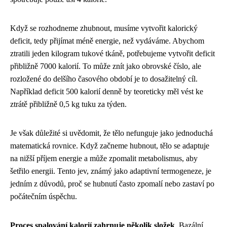
Když se rozhodneme zhubnout, musíme vytvořit kalorický
deficit, tedy přijímat méně energie, než vydáváme. Abychom
ztratili jeden kilogram tukové tkáně, potřebujeme vytvořit deficit
přibližně 7000 kalorií. To může znít jako obrovské číslo, ale
rozložené do delšího časového období je to dosažitelný cíl.
Například deficit 500 kalorií denně by teoreticky měl vést ke
ztrátě přibližně 0,5 kg tuku za týden.
Je však důležité si uvědomit, že tělo nefunguje jako jednoduchá
matematická rovnice. Když začneme hubnout, tělo se adaptuje
na nižší příjem energie a může zpomalit metabolismus, aby
šetřilo energii. Tento jev, známý jako adaptivní termogeneze, je
jedním z důvodů, proč se hubnutí často zpomalí nebo zastaví po
počátečním úspěchu.
Proces spalování kalorií zahrnuje několik složek
. Bazální