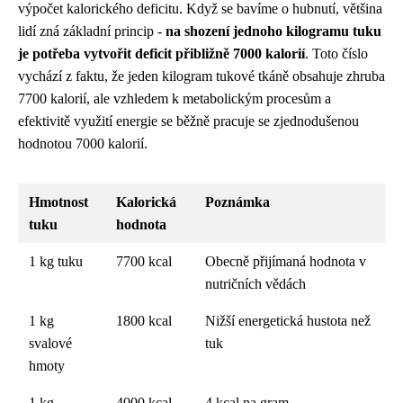
výpočet kalorického deficitu. Když se bavíme o hubnutí, většina
lidí zná základní princip -
na shození jednoho kilogramu tuku
je potřeba vytvořit deficit přibližně 7000 kalorií
. Toto číslo
vychází z faktu, že jeden kilogram tukové tkáně obsahuje zhruba
7700 kalorií, ale vzhledem k metabolickým procesům a
efektivitě využití energie se běžně pracuje se zjednodušenou
hodnotou 7000 kalorií.
Hmotnost
Kalorická
Poznámka
tuku
hodnota
1 kg tuku
7700 kcal
Obecně přijímaná hodnota v
nutričních vědách
1 kg
1800 kcal
Nižší energetická hustota než
svalové
tuk
hmoty
1 kg
4000 kcal
4 kcal na gram