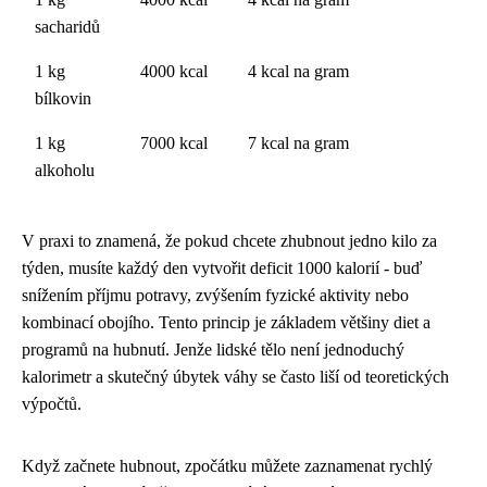
sacharidů
1 kg
4000 kcal
4 kcal na gram
bílkovin
1 kg
7000 kcal
7 kcal na gram
alkoholu
V praxi to znamená, že pokud chcete zhubnout jedno kilo za
týden, musíte každý den vytvořit deficit 1000 kalorií - buď
snížením příjmu potravy, zvýšením fyzické aktivity nebo
kombinací obojího. Tento princip je základem většiny diet a
programů na hubnutí. Jenže lidské tělo není jednoduchý
kalorimetr a skutečný úbytek váhy se často liší od teoretických
výpočtů.
Když začnete hubnout, zpočátku můžete zaznamenat rychlý