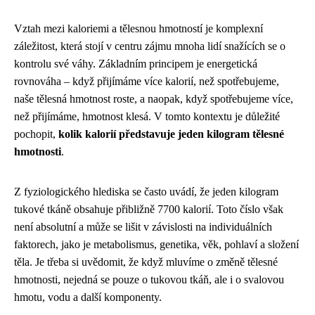
Vztah mezi kaloriemi a tělesnou hmotností je komplexní
záležitost, která stojí v centru zájmu mnoha lidí snažících se o
kontrolu své váhy. Základním principem je energetická
rovnováha – když přijímáme více kalorií, než spotřebujeme,
naše tělesná hmotnost roste, a naopak, když spotřebujeme více,
než přijímáme, hmotnost klesá. V tomto kontextu je důležité
pochopit,
kolik kalorií představuje jeden kilogram tělesné
hmotnosti
.
Z fyziologického hlediska se často uvádí, že jeden kilogram
tukové tkáně obsahuje přibližně 7700 kalorií. Toto číslo však
není absolutní a může se lišit v závislosti na individuálních
faktorech, jako je metabolismus, genetika, věk, pohlaví a složení
těla. Je třeba si uvědomit, že když mluvíme o změně tělesné
hmotnosti, nejedná se pouze o tukovou tkáň, ale i o svalovou
hmotu, vodu a další komponenty.