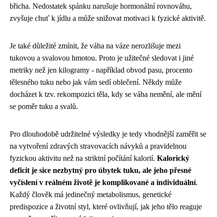
břicha. Nedostatek spánku narušuje hormonální rovnováhu,
zvyšuje chuť k jídlu a může snižovat motivaci k fyzické aktivitě.
Je také důležité zmínit, že váha na váze nerozlišuje mezi
tukovou a svalovou hmotou. Proto je užitečné sledovat i jiné
metriky než jen kilogramy - například obvod pasu, procento
tělesného tuku nebo jak vám sedí oblečení. Někdy může
docházet k tzv. rekompozici těla, kdy se váha nemění, ale mění
se poměr tuku a svalů.
Pro dlouhodobě udržitelné výsledky je tedy vhodnější zaměřit se
na vytvoření zdravých stravovacích návyků a pravidelnou
fyzickou aktivitu než na striktní počítání kalorií.
Kalorický
deficit je sice nezbytný pro úbytek tuku, ale jeho přesné
vyčíslení v reálném životě je komplikované a individuální
.
Každý člověk má jedinečný metabolismus, genetické
predispozice a životní styl, které ovlivňují, jak jeho tělo reaguje