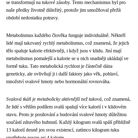
se transformují na tukové zásoby. Tento mechanismus byl pro
naše předky životně důležitý, protože jim umožňoval přežít
období nedostatku potravy.
Metabolismus každého člověka funguje individuálně. Někteří
lidé mají takzvaný rychlý metabolismus, což znamená, že jejich
tělo spaluje kalorie efektivněji, i když jsou v klidu. Jiní mají
metabolismus pomalejší a kalorie se u nich snadněji ukládají ve
formě tuku. Tato metabolická rychlost je částečně dána
geneticky, ale ovlivňují ji i další faktory jako věk, pohlaví,
množství svalové hmoty nebo hormonální rovnováha.
Svalová tkáň je metabolicky aktivnější než tuková
, což znamená,
že lidé s větším podílem svalů spalují více kalorií i v klidovém
stavu. Proto je posilování a budování svalové hmoty důležitou
součástí zdravého hubnutí. Každý kilogram svalů spálí přibližně
13 kalorií denně jen svou existencí, zatímco kilogram tuku
spotřebuje pouze asi 4 kalorie.