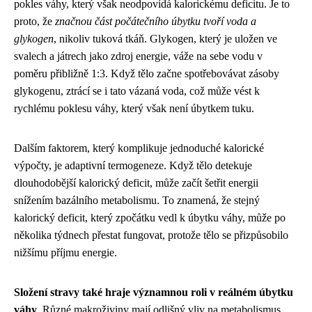
pokles váhy, který však neodpovídá kalorickému deficitu. Je to
proto, že
značnou část počátečního úbytku tvoří voda a
glykogen
, nikoliv tuková tkáň. Glykogen, který je uložen ve
svalech a játrech jako zdroj energie, váže na sebe vodu v
poměru přibližně 1:3. Když tělo začne spotřebovávat zásoby
glykogenu, ztrácí se i tato vázaná voda, což může vést k
rychlému poklesu váhy, který však není úbytkem tuku.
Dalším faktorem, který komplikuje jednoduché kalorické
výpočty, je adaptivní termogeneze. Když tělo detekuje
dlouhodobější kalorický deficit, může začít šetřit energii
snížením bazálního metabolismu. To znamená, že stejný
kalorický deficit, který zpočátku vedl k úbytku váhy, může po
několika týdnech přestat fungovat, protože tělo se přizpůsobilo
nižšímu příjmu energie.
Složení stravy také hraje významnou roli v reálném úbytku
váhy
. Různé makroživiny mají odlišný vliv na metabolismus,