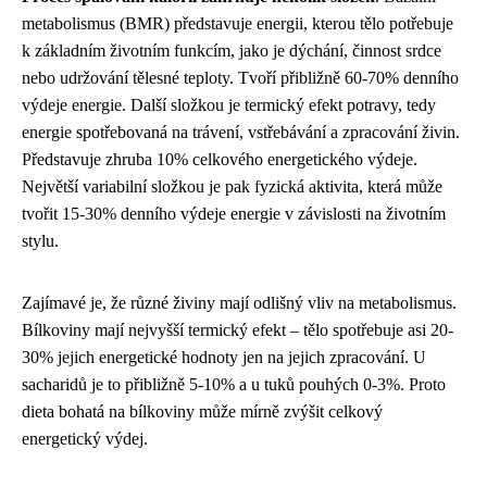
metabolismus (BMR) představuje energii, kterou tělo potřebuje
k základním životním funkcím, jako je dýchání, činnost srdce
nebo udržování tělesné teploty. Tvoří přibližně 60-70% denního
výdeje energie. Další složkou je termický efekt potravy, tedy
energie spotřebovaná na trávení, vstřebávání a zpracování živin.
Představuje zhruba 10% celkového energetického výdeje.
Největší variabilní složkou je pak fyzická aktivita, která může
tvořit 15-30% denního výdeje energie v závislosti na životním
stylu.
Zajímavé je, že různé živiny mají odlišný vliv na metabolismus.
Bílkoviny mají nejvyšší termický efekt – tělo spotřebuje asi 20-
30% jejich energetické hodnoty jen na jejich zpracování. U
sacharidů je to přibližně 5-10% a u tuků pouhých 0-3%. Proto
dieta bohatá na bílkoviny může mírně zvýšit celkový
energetický výdej.