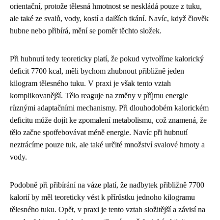
orientační, protože tělesná hmotnost se neskládá pouze z tuku,
ale také ze svalů, vody, kostí a dalších tkání. Navíc, když člověk
hubne nebo přibírá, mění se poměr těchto složek.
Při hubnutí tedy teoreticky platí, že pokud vytvoříme kalorický
deficit 7700 kcal, měli bychom zhubnout přibližně jeden
kilogram tělesného tuku. V praxi je však tento vztah
komplikovanější. Tělo reaguje na změny v příjmu energie
různými adaptačními mechanismy. Při dlouhodobém kalorickém
deficitu může dojít ke zpomalení metabolismu, což znamená, že
tělo začne spotřebovávat méně energie. Navíc při hubnutí
neztrácíme pouze tuk, ale také určité množství svalové hmoty a
vody.
Podobně při přibírání na váze platí, že nadbytek přibližně 7700
kalorií by měl teoreticky vést k přírůstku jednoho kilogramu
tělesného tuku. Opět, v praxi je tento vztah složitější a závisí na