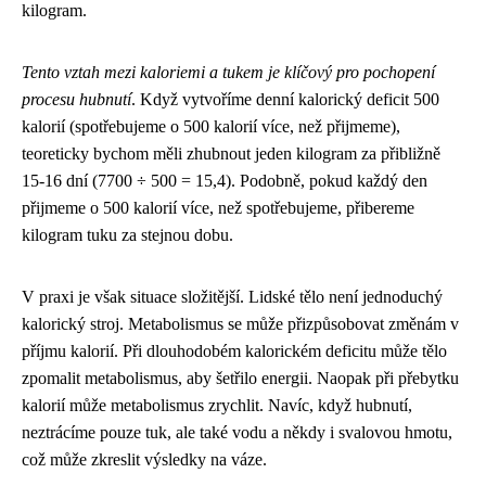
kilogram.
Tento vztah mezi kaloriemi a tukem je klíčový pro pochopení
procesu hubnutí
. Když vytvoříme denní kalorický deficit 500
kalorií (spotřebujeme o 500 kalorií více, než přijmeme),
teoreticky bychom měli zhubnout jeden kilogram za přibližně
15-16 dní (7700 ÷ 500 = 15,4). Podobně, pokud každý den
přijmeme o 500 kalorií více, než spotřebujeme, přibereme
kilogram tuku za stejnou dobu.
V praxi je však situace složitější. Lidské tělo není jednoduchý
kalorický stroj. Metabolismus se může přizpůsobovat změnám v
příjmu kalorií. Při dlouhodobém kalorickém deficitu může tělo
zpomalit metabolismus, aby šetřilo energii. Naopak při přebytku
kalorií může metabolismus zrychlit. Navíc, když hubnutí,
neztrácíme pouze tuk, ale také vodu a někdy i svalovou hmotu,
což může zkreslit výsledky na váze.