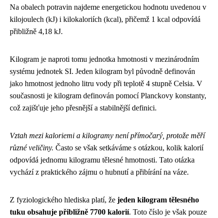
Na obalech potravin najdeme energetickou hodnotu uvedenou v
kilojoulech (kJ) i kilokaloriích (kcal), přičemž 1 kcal odpovídá
přibližně 4,18 kJ.
Kilogram je naproti tomu jednotka hmotnosti v mezinárodním
systému jednotek SI. Jeden kilogram byl původně definován
jako hmotnost jednoho litru vody při teplotě 4 stupně Celsia. V
současnosti je kilogram definován pomocí Planckovy konstanty,
což zajišťuje jeho přesnější a stabilnější definici.
Vztah mezi kaloriemi a kilogramy není přímočarý, protože měří
různé veličiny.
Často se však setkáváme s otázkou, kolik kalorií
odpovídá jednomu kilogramu tělesné hmotnosti. Tato otázka
vychází z praktického zájmu o hubnutí a přibírání na váze.
Z fyziologického hlediska platí, že
jeden kilogram tělesného
tuku obsahuje přibližně 7700 kalorií
. Toto číslo je však pouze