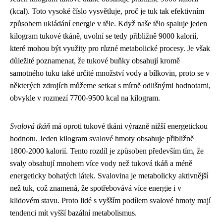
(kcal). Toto vysoké číslo vysvětluje, proč je tuk tak efektivním
způsobem ukládání energie v těle. Když naše tělo spaluje jeden
kilogram tukové tkáně, uvolní se tedy přibližně 9000 kalorií,
které mohou být využity pro různé metabolické procesy. Je však
důležité poznamenat, že tukové buňky obsahují kromě
samotného tuku také určité množství vody a bílkovin, proto se v
některých zdrojích můžeme setkat s mírně odlišnými hodnotami,
obvykle v rozmezí 7700-9500 kcal na kilogram.
Svalová tkáň
má oproti tukové tkáni výrazně nižší energetickou
hodnotu. Jeden kilogram svalové hmoty obsahuje přibližně
1800-2000 kalorií. Tento rozdíl je způsoben především tím, že
svaly obsahují mnohem více vody než tuková tkáň a méně
energeticky bohatých látek. Svalovina je metabolicky aktivnější
než tuk, což znamená, že spotřebovává více energie i v
klidovém stavu. Proto lidé s vyšším podílem svalové hmoty mají
tendenci mít vyšší bazální metabolismus.