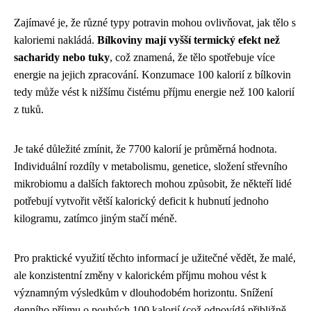
Zajímavé je, že různé typy potravin mohou ovlivňovat, jak tělo s
kaloriemi nakládá.
Bílkoviny mají vyšší termický efekt než
sacharidy nebo tuky
, což znamená, že tělo spotřebuje více
energie na jejich zpracování. Konzumace 100 kalorií z bílkovin
tedy může vést k nižšímu čistému příjmu energie než 100 kalorií
z tuků.
Je také důležité zmínit, že 7700 kalorií je průměrná hodnota.
Individuální rozdíly v metabolismu, genetice, složení střevního
mikrobiomu a dalších faktorech mohou způsobit, že někteří lidé
potřebují vytvořit větší kalorický deficit k hubnutí jednoho
kilogramu, zatímco jiným stačí méně.
Pro praktické využití těchto informací je užitečné vědět, že malé,
ale konzistentní změny v kalorickém příjmu mohou vést k
významným výsledkům v dlouhodobém horizontu. Snížení
denního příjmu o pouhých 100 kalorií (což odpovídá přibližně