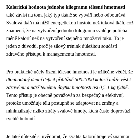
Kalorická hodnota jednoho kilogramu tělesné hmotnosti
také závisí na tom, jaký typ tkáně se vytváří nebo odbourává.
Svalová tkáň má nižší energetickou hustotu než tuková tkáň, což
znamená, že na vytvoření jednoho kilogramu svalů je potřeba
méně kalorií než na vytvoření stejného množství tuku. To je
jeden z důvodů, proč je silový trénink důležitou součástí
zdravého přístupu k managementu hmotnosti.
Pro praktické účely řízení tělesné hmotnosti je užitečné vědět, že
dlouhodobý denní deficit přibližně 500-1000 kalorií může vést k
zdravému a udržitelnému úbytku hmotnosti asi 0,5-1 kg týdně
.
Tento přístup je obecně považován za bezpečný a efektivní,
protože umožňuje tělu postupně se adaptovat na změny a
minimalizuje riziko ztráty svalové hmoty, která často doprovází
rychlé hubnutí.
Je také důležité si uvědomit, že kvalita kalorií hraje významnou