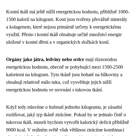
Kostní tkáň má ještě nižší energetickou hodnotu, přibližně 1000-
1500 kalorií na kilogram. Kosti jsou tvořeny převážně minerály
a kolagenem, které nejsou primárně určeny k energetickému
využití. Přesto i kostní tkáň obsahuje určité množství energie
uložené v kostní dřeni a v organických složkách kostí.
Orgány jako játra, ledviny nebo srdce
mají různorodou
energetickou hodnotu, obecně se pohybující mezi 1500-2500
kaloriemi na kilogram. Tyto tkáně jsou bohaté na bílkoviny a
obsahují relativně málo tuku, což vysvětluje jejich nižší
energetickou hodnotu ve srovnání s tukovou tkání.
Když tedy mluvíme o hubnutí jednoho kilogramu, je zásadní
rozlišovat, jaký typ tkáně ztrácíme. Pokud by se jednalo čistě o
tukovou tkáň, museli bychom vytvořit kalorický deficit přibližně
9000 kcal. V reálném světě však většinou ztrácíme kombinaci