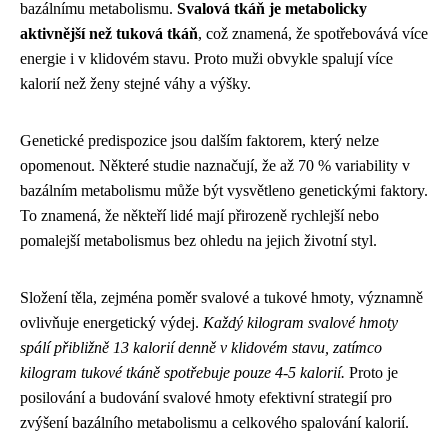
bazálnímu metabolismu.
Svalová tkáň je metabolicky
aktivnější než tuková tkáň
, což znamená, že spotřebovává více
energie i v klidovém stavu. Proto muži obvykle spalují více
kalorií než ženy stejné váhy a výšky.
Genetické predispozice jsou dalším faktorem, který nelze
opomenout. Některé studie naznačují, že až 70 % variability v
bazálním metabolismu může být vysvětleno genetickými faktory.
To znamená, že někteří lidé mají přirozeně rychlejší nebo
pomalejší metabolismus bez ohledu na jejich životní styl.
Složení těla, zejména poměr svalové a tukové hmoty, významně
ovlivňuje energetický výdej.
Každý kilogram svalové hmoty
spálí přibližně 13 kalorií denně v klidovém stavu, zatímco
kilogram tukové tkáně spotřebuje pouze 4-5 kalorií.
Proto je
posilování a budování svalové hmoty efektivní strategií pro
zvýšení bazálního metabolismu a celkového spalování kalorií.