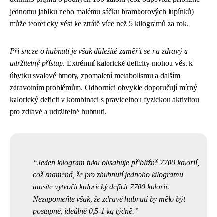
jednomu jablku nebo malému sáčku bramborových lupínků)
může teoreticky vést ke ztrátě více než 5 kilogramů za rok.
Při snaze o hubnutí je však důležité zaměřit se na zdravý a
udržitelný přístup
. Extrémní kalorické deficity mohou vést k
úbytku svalové hmoty, zpomalení metabolismu a dalším
zdravotním problémům. Odborníci obvykle doporučují mírný
kalorický deficit v kombinaci s pravidelnou fyzickou aktivitou
pro zdravé a udržitelné hubnutí.
Jeden kilogram tuku obsahuje přibližně 7700 kalorií,
což znamená, že pro zhubnutí jednoho kilogramu
musíte vytvořit kalorický deficit 7700 kalorií.
Nezapomeňte však, že zdravé hubnutí by mělo být
postupné, ideálně 0,5-1 kg týdně.