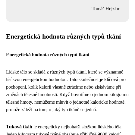
Tomáš Hejzlar
Energetická hodnota různých typů tkání
Energetická hodnota různých typů tkání
Lidské tělo se skládá z různých typů tkání, které se významně
liší svou energetickou hodnotou. Tato skutečnost je klíčová pro
pochopení, kolik kalorií vlastně ztrácíme nebo získáváme při
změnách tělesné hmotnosti. Když hovoříme o jednom kilogramu
tělesné hmoty, nemůžeme mluvit o jednotné kalorické hodnotě,
protože záleží na tom, o jaký typ tkáně se jedná.
Tuková tkáň
je energeticky nejbohatší složkou lidského těla.
Jeden kilogram tukové tkáně obsahuje přibližně 9000 kalorií