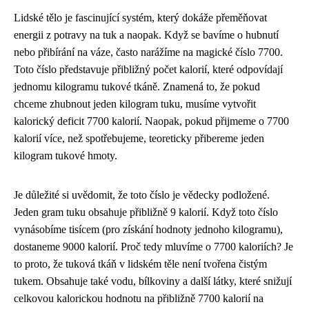
Lidské tělo je fascinující systém, který dokáže přeměňovat
energii z potravy na tuk a naopak. Když se bavíme o hubnutí
nebo přibírání na váze, často narážíme na magické číslo 7700.
Toto číslo představuje přibližný počet kalorií, které odpovídají
jednomu kilogramu tukové tkáně. Znamená to, že pokud
chceme zhubnout jeden kilogram tuku, musíme vytvořit
kalorický deficit 7700 kalorií. Naopak, pokud přijmeme o 7700
kalorií více, než spotřebujeme, teoreticky přibereme jeden
kilogram tukové hmoty.
Je důležité si uvědomit, že toto číslo je vědecky podložené.
Jeden gram tuku obsahuje přibližně 9 kalorií. Když toto číslo
vynásobíme tisícem (pro získání hodnoty jednoho kilogramu),
dostaneme 9000 kalorií. Proč tedy mluvíme o 7700 kaloriích? Je
to proto, že tuková tkáň v lidském těle není tvořena čistým
tukem. Obsahuje také vodu, bílkoviny a další látky, které snižují
celkovou kalorickou hodnotu na přibližně 7700 kalorií na