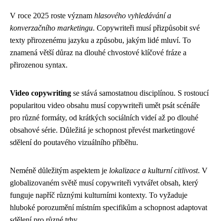
V roce 2025 roste význam
hlasového vyhledávání a
konverzačního marketingu
. Copywriteři musí přizpůsobit své
texty přirozenému jazyku a způsobu, jakým lidé mluví. To
znamená větší důraz na dlouhé chvostové klíčové fráze a
přirozenou syntax.
Video copywriting
se stává samostatnou disciplínou. S rostoucí
popularitou video obsahu musí copywriteři umět psát scénáře
pro různé formáty, od krátkých sociálních videí až po dlouhé
obsahové série. Důležitá je schopnost převést marketingové
sdělení do poutavého vizuálního příběhu.
Neméně důležitým aspektem je
lokalizace a kulturní citlivost
. V
globalizovaném světě musí copywriteři vytvářet obsah, který
funguje napříč různými kulturními kontexty. To vyžaduje
hluboké porozumění místním specifikům a schopnost adaptovat
sdělení pro různé trhy.