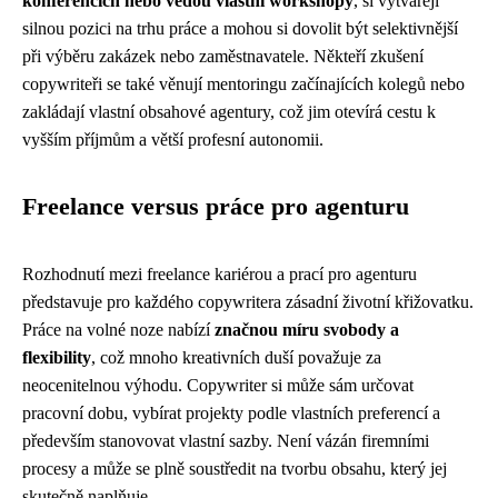
konferencích nebo vedou vlastní workshopy
, si vytvářejí
silnou pozici na trhu práce a mohou si dovolit být selektivnější
při výběru zakázek nebo zaměstnavatele. Někteří zkušení
copywriteři se také věnují mentoringu začínajících kolegů nebo
zakládají vlastní obsahové agentury, což jim otevírá cestu k
vyšším příjmům a větší profesní autonomii.
Freelance versus práce pro agenturu
Rozhodnutí mezi freelance kariérou a prací pro agenturu
představuje pro každého copywritera zásadní životní křižovatku.
Práce na volné noze nabízí
značnou míru svobody a
flexibility
, což mnoho kreativních duší považuje za
neocenitelnou výhodu. Copywriter si může sám určovat
pracovní dobu, vybírat projekty podle vlastních preferencí a
především stanovovat vlastní sazby. Není vázán firemními
procesy a může se plně soustředit na tvorbu obsahu, který jej
skutečně naplňuje.