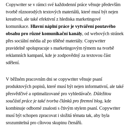
Copywriter se v rámci své každodenní práce věnuje především
tvorbě různorodých textových materiálů, které musí být nejen
kreativní, ale také efektivní z hlediska marketingové
komunikace.
Hlavní náplní práce je vytváření poutavého
obsahu pro různé komunikační kanály
, od webových stránek
přes sociální média až po tištěné materiály. Copywriter
pravidelně spolupracuje s marketingovým týmem na tvorbě
reklamních kampaní, kde je zodpovědný za textovou část
sdělení.
V běžném pracovním dni se copywriter věnuje psaní
produktových popisů, které musí být nejen informativní, ale také
přesvědčivé a optimalizované pro vyhledávače.
Důležitou
součástí práce je také tvorba článků pro firemní blog
, kde
kombinuje odborné znalosti s čtivým stylem psaní. Copywriter
musí být schopen zpracovat i složitá témata tak, aby byla
srozumitelná pro cílovou skupinu čtenářů.