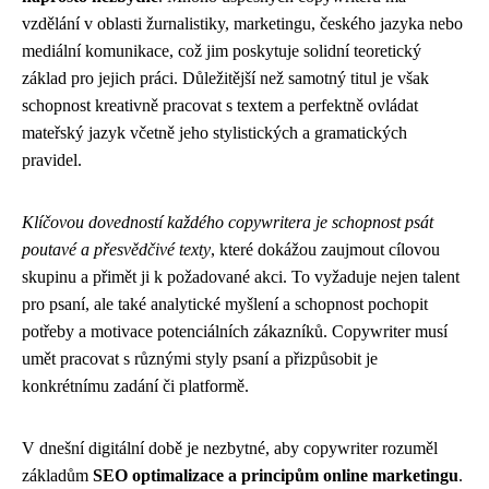
vzdělání v oblasti žurnalistiky, marketingu, českého jazyka nebo
mediální komunikace, což jim poskytuje solidní teoretický
základ pro jejich práci. Důležitější než samotný titul je však
schopnost kreativně pracovat s textem a perfektně ovládat
mateřský jazyk včetně jeho stylistických a gramatických
pravidel.
Klíčovou dovedností každého copywritera je schopnost psát
poutavé a přesvědčivé texty
, které dokážou zaujmout cílovou
skupinu a přimět ji k požadované akci. To vyžaduje nejen talent
pro psaní, ale také analytické myšlení a schopnost pochopit
potřeby a motivace potenciálních zákazníků. Copywriter musí
umět pracovat s různými styly psaní a přizpůsobit je
konkrétnímu zadání či platformě.
V dnešní digitální době je nezbytné, aby copywriter rozuměl
základům
SEO optimalizace a principům online marketingu
.