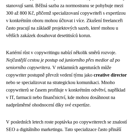
stanovují sami. Běžná sazba za normostranu se pohybuje mezi
300 až 800 Kč, přičemž specializovaní copywriteři s expertízou
v konkrétním oboru mohou účtovat i více. Zkušení freelanceři
často pracují na základě projektových sazeb, které mohou u
větších zakázek dosahovat desetitisíců korun.
Kariérní růst v copywritingu nabízí několik směrů rozvoje.
Nejčastější cestou je postup od juniorního přes medior až po
seniorního copywritera
. V reklamních agenturách může
copywriter postupně převzít vedení týmu jako
creative director
nebo se specializovat na strategickou komunikaci. Mnoho
copywriterů se časem profiluje v konkrétním odvětví, například
v IT, farmacii nebo finančnictví, kde mohou dosáhnout na
nadprůměrné ohodnocení díky své expertíze.
V posledních letech roste poptávka po copywriterech se znalostí
SEO a digitálního marketingu. Tato specializace často přináší