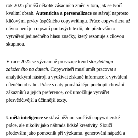
rok 2025 přináší několik zásadních změn v tom, jak se tvoří
kvalitní obsah.
Autenticita a personalizace
se stávají naprosto
klíčovými prvky úspěšného copywritingu. Práce copywritera už
dávno není jen o psaní poutavých textů, ale především o
vytváření jedinečného hlasu značky, který rezonuje s cílovou
skupinou.
V roce 2025 se významně prosazuje trend
storytellingu
založeného na datech
. Copywriteři musí umět pracovat s
analytickými nástroji a využívat získané informace k vytváření
cíleného obsahu. Práce s daty pomáhá lépe pochopit chování
zákazníků a jejich preference, což umožňuje vytvářet
přesvědčivější a účinnější texty.
Umělá inteligence
se stává běžnou součástí copywriterské
práce, ale nikoliv jako náhrada lidské kreativity. Slouží
především jako pomocník při výzkumu, generování nápadů a