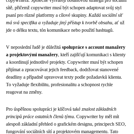
copywritera. Společně vytvářejí obsahovou strategii pro sociální
sítě, přičemž copywriter musí být schopen adaptovat svůj styl
psaní pro různé platformy a cílové skupiny.
Každá sociální síť
má svá specifika a vyžaduje jiný přístup k tvorbě obsahu
, ať už
jde o délku textu, tón komunikace nebo použití hashtagů.
V neposlední řadě je důležitá
spolupráce s account manažery
a projektovými manažery
, kteří zajišťují komunikaci s klienty
a koordinují jednotlivé projekty. Copywriter musí být schopen
přijímat a zpracovávat jejich feedback, dodržovat stanovené
deadliny a případně upravovat texty podle požadavků klienta.
To vyžaduje flexibilitu, profesionalitu a schopnost rychle
reagovat na změny.
Pro úspěšnou spolupráci je klíčová také
znalost základních
principů práce ostatních členů týmu
. Copywriter by měl mít
alespoň základní přehled o grafickém designu, principech SEO,
fungování sociálních sítí a projektovém managementu. Tato