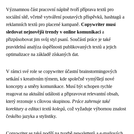
Významnou část pracovní náplně tvoří příprava textů pro
sociální sítě, včetně vytváření poutavých příspěvků, hashtagů a
reklamních textů pro placené kampaně.
Copywriter musí
sledovat nejnovější trendy v online komunikaci
a
přizpůsobovat jim svůj styl psaní. Součástí práce je také
pravidelná analýza úspěšnosti publikovaných textů a jejich
optimalizace na základě získaných dat.
V rámci své role se copywriter účastní brainstormingových
setkání s kreativním týmem, kde společně vymýšlejí nové
koncepty a směry komunikace. Musí být schopen rychle
reagovat na aktuální události a připravovat relevantní obsah,
který rezonuje s cílovou skupinou.
Práce zahrnuje také
korektury a editaci textů kolegů
, což vyžaduje výbornou znalost
českého jazyka a stylistiky.
Copywriter se také podílí na tvorbě newsletterů a e-mailových