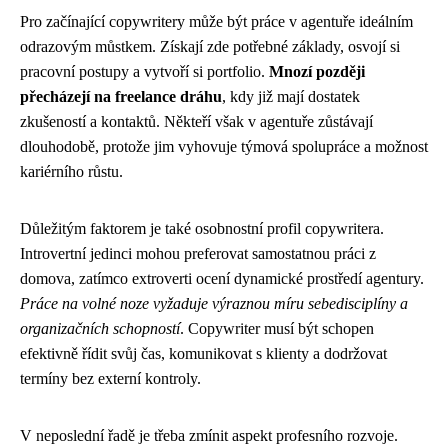
Pro začínající copywritery může být práce v agentuře ideálním
odrazovým můstkem. Získají zde potřebné základy, osvojí si
pracovní postupy a vytvoří si portfolio.
Mnozí později
přecházejí na freelance dráhu
, kdy již mají dostatek
zkušeností a kontaktů. Někteří však v agentuře zůstávají
dlouhodobě, protože jim vyhovuje týmová spolupráce a možnost
kariérního růstu.
Důležitým faktorem je také osobnostní profil copywritera.
Introvertní jedinci mohou preferovat samostatnou práci z
domova, zatímco extroverti ocení dynamické prostředí agentury.
Práce na volné noze vyžaduje výraznou míru sebedisciplíny a
organizačních schopností
. Copywriter musí být schopen
efektivně řídit svůj čas, komunikovat s klienty a dodržovat
termíny bez externí kontroly.
V neposlední řadě je třeba zmínit aspekt profesního rozvoje.