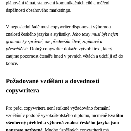
plánování témat, stanovení komunikačních cílů a měření
úspěšnosti obsahového marketingu.
V neposlední řadě musí copywriter disponovat výbornou
znalostí českého jazyka a stylistiky.
Jeho texty musí být nejen
gramaticky správné, ale především čtivé, zajímavé a
přesvědčivé
. Dobrý copywriter dokáže vytvořit text, který
zaujme pozornost čtenáře hned v prvních větách a udrží ji až do
konce.
Požadované vzdělání a dovednosti
copywritera
Pro práci copywritera není striktně vyžadováno formální
vzdělání v podobě vysokoškolského diplomu, nicméně
kvalitní
všeobecný přehled a výborná znalost českého jazyka jsou
naprosto nezbytné
. Mnoho úspěšných copywriterů má