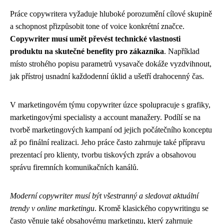
Práce copywritera vyžaduje hluboké porozumění cílové skupině
a schopnost přizpůsobit tone of voice konkrétní značce.
Copywriter musí umět převést technické vlastnosti
produktu na skutečné benefity pro zákazníka
. Například
místo strohého popisu parametrů vysavače dokáže vyzdvihnout,
jak přístroj usnadní každodenní úklid a ušetří drahocenný čas.
V marketingovém týmu copywriter úzce spolupracuje s grafiky,
marketingovými specialisty a account manažery. Podílí se na
tvorbě marketingových kampaní od jejich počátečního konceptu
až po finální realizaci. Jeho práce často zahrnuje také přípravu
prezentací pro klienty, tvorbu tiskových zpráv a obsahovou
správu firemních komunikačních kanálů.
Moderní copywriter musí být všestranný a sledovat aktuální
trendy v online marketingu
. Kromě klasického copywritingu se
často věnuje také obsahovému marketingu, který zahrnuje