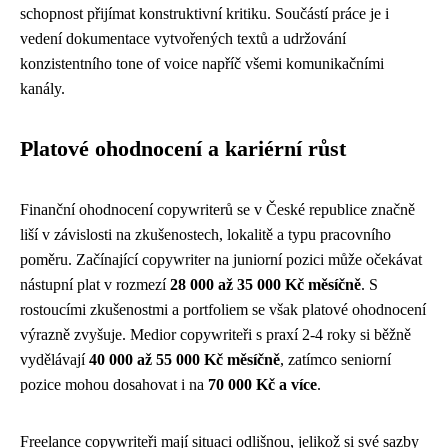
schopnost přijímat konstruktivní kritiku. Součástí práce je i
vedení dokumentace vytvořených textů a udržování
konzistentního tone of voice napříč všemi komunikačními
kanály.
Platové ohodnocení a kariérní růst
Finanční ohodnocení copywriterů se v České republice značně
liší v závislosti na zkušenostech, lokalitě a typu pracovního
poměru. Začínající copywriter na juniorní pozici může očekávat
nástupní plat v rozmezí
28 000 až 35 000 Kč měsíčně
. S
rostoucími zkušenostmi a portfoliem se však platové ohodnocení
výrazně zvyšuje. Medior copywriteři s praxí 2-4 roky si běžně
vydělávají
40 000 až 55 000 Kč měsíčně
, zatímco seniorní
pozice mohou dosahovat i na
70 000 Kč a více
.
Freelance copywriteři mají situaci odlišnou, jelikož si své sazby