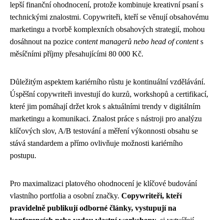
lepší finanční ohodnocení, protože kombinuje kreativní psaní s
technickými znalostmi. Copywriteři, kteří se věnují obsahovému
marketingu a tvorbě komplexních obsahových strategií, mohou
dosáhnout na pozice
content managerů nebo head of content
s
měsíčními příjmy přesahujícími 80 000 Kč.
Důležitým aspektem kariérního růstu je kontinuální vzdělávání.
Úspěšní copywriteři investují do kurzů, workshopů a certifikací,
které jim pomáhají držet krok s aktuálními trendy v digitálním
marketingu a komunikaci. Znalost práce s nástroji pro analýzu
klíčových slov, A/B testování a měření výkonnosti obsahu se
stává standardem a přímo ovlivňuje možnosti kariérního
postupu.
Pro maximalizaci platového ohodnocení je klíčové budování
vlastního portfolia a osobní značky.
Copywriteři, kteří
pravidelně publikují odborné články, vystupují na