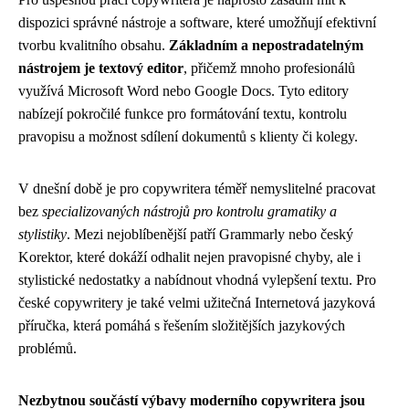
dispozici správné nástroje a software, které umožňují efektivní
tvorbu kvalitního obsahu.
Základním a nepostradatelným
nástrojem je textový editor
, přičemž mnoho profesionálů
využívá Microsoft Word nebo Google Docs. Tyto editory
nabízejí pokročilé funkce pro formátování textu, kontrolu
pravopisu a možnost sdílení dokumentů s klienty či kolegy.
V dnešní době je pro copywritera téměř nemyslitelné pracovat
bez
specializovaných nástrojů pro kontrolu gramatiky a
stylistiky
. Mezi nejoblíbenější patří Grammarly nebo český
Korektor, které dokáží odhalit nejen pravopisné chyby, ale i
stylistické nedostatky a nabídnout vhodná vylepšení textu. Pro
české copywritery je také velmi užitečná Internetová jazyková
příručka, která pomáhá s řešením složitějších jazykových
problémů.
Nezbytnou součástí výbavy moderního copywritera jsou