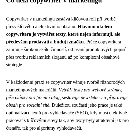
Co dělá copywriter v marketingu
Copywriter v marketingu zastává klíčovou roli při tvorbě
přesvědčivého a efektivního obsahu.
Hlavním úkolem
copywritera je vytvářet texty, které nejen informují, ale
především prodávají a budují značku
. Práce copywritera
zahrnuje širokou škálu činností, od psaní produktových popisů
přes tvorbu reklamních sloganů až po komplexní obsahové
strategie.
V každodenní praxi se copywriter věnuje tvorbě různorodých
marketingových materiálů.
Vytváří texty pro webové stránky,
píše články pro firemní blog, sestavuje newslettery a připravuje
obsah pro sociální sítě
. Důležitou součástí jeho práce je také
optimalizace textů pro vyhledávače (SEO), kdy musí efektivně
pracovat s klíčovými slovy tak, aby texty byly atraktivní jak pro
čtenáře, tak pro algoritmy vyhledávačů.