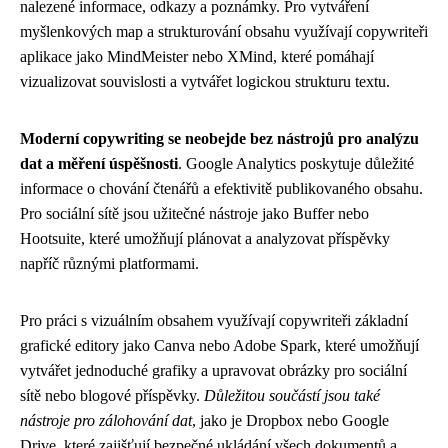
nalezené informace, odkazy a poznámky. Pro vytváření
myšlenkových map a strukturování obsahu využívají copywriteři
aplikace jako MindMeister nebo XMind, které pomáhají
vizualizovat souvislosti a vytvářet logickou strukturu textu.
Moderní copywriting se neobejde bez nástrojů pro analýzu
dat a měření úspěšnosti
. Google Analytics poskytuje důležité
informace o chování čtenářů a efektivitě publikovaného obsahu.
Pro sociální sítě jsou užitečné nástroje jako Buffer nebo
Hootsuite, které umožňují plánovat a analyzovat příspěvky
napříč různými platformami.
Pro práci s vizuálním obsahem využívají copywriteři základní
grafické editory jako Canva nebo Adobe Spark, které umožňují
vytvářet jednoduché grafiky a upravovat obrázky pro sociální
sítě nebo blogové příspěvky.
Důležitou součástí jsou také
nástroje pro zálohování dat
, jako je Dropbox nebo Google
Drive, které zajišťují bezpečné ukládání všech dokumentů a