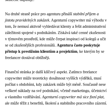
Na druhé straně práce pro agenturu přináší
stabilní příjem a
jistotu pravidelných zakázek
. Agenturní copywriter má výhodu v
tom, že nemusí aktivně vyhledávat klienty a řešit administrativní
záležitosti spojené s podnikáním. Získává také cenné zkušenosti
v týmovém prostředí, kde může čerpat inspiraci od kolegů a učit
se od zkušenějších profesionálů.
Agentura často poskytuje
přístup k prestižním klientům a projektům
, ke kterým by se
freelancer dostával obtížněji.
Finanční stránka je další klíčový aspekt. Zatímco freelance
copywriter může teoreticky dosáhnout vyšších výdělků, musí
počítat s obdobími, kdy zakázek může být méně. Současně nese
veškeré náklady na své podnikání, včetně marketingu, účetnictví
a vlastního vzdělávání.
Agenturní copywriter má sice fixní plat
,
ale může těžit z benefitů, školení a stabilního pracovního zázemí.