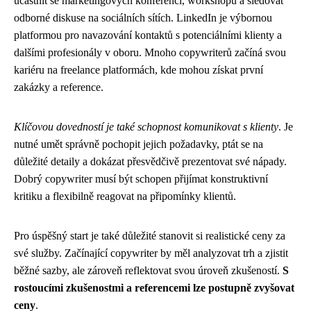
účastnit se marketingových konferencí, workshopů a sledovat
odborné diskuse na sociálních sítích. LinkedIn je výbornou
platformou pro navazování kontaktů s potenciálními klienty a
dalšími profesionály v oboru. Mnoho copywriterů začíná svou
kariéru na freelance platformách, kde mohou získat první
zakázky a reference.
Klíčovou dovedností je také schopnost komunikovat s klienty
. Je
nutné umět správně pochopit jejich požadavky, ptát se na
důležité detaily a dokázat přesvědčivě prezentovat své nápady.
Dobrý copywriter musí být schopen přijímat konstruktivní
kritiku a flexibilně reagovat na připomínky klientů.
Pro úspěšný start je také důležité stanovit si realistické ceny za
své služby. Začínající copywriter by měl analyzovat trh a zjistit
běžné sazby, ale zároveň reflektovat svou úroveň zkušeností.
S
rostoucími zkušenostmi a referencemi lze postupně zvyšovat
ceny
.