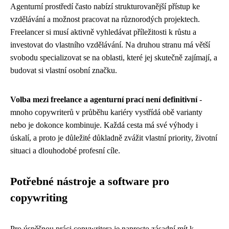
Agenturní prostředí často nabízí strukturovanější přístup ke
vzdělávání a možnost pracovat na různorodých projektech.
Freelancer si musí aktivně vyhledávat příležitosti k růstu a
investovat do vlastního vzdělávání. Na druhou stranu má větší
svobodu specializovat se na oblasti, které jej skutečně zajímají, a
budovat si vlastní osobní značku.
Volba mezi freelance a agenturní prací není definitivní
-
mnoho copywriterů v průběhu kariéry vystřídá obě varianty
nebo je dokonce kombinuje. Každá cesta má své výhody i
úskalí, a proto je důležité důkladně zvážit vlastní priority, životní
situaci a dlouhodobé profesní cíle.
Potřebné nástroje a software pro
copywriting
Pro úspěšnou práci copywritera je naprosto zásadní mít k