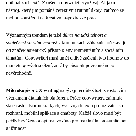
optimalizaci textů. Zkušení copywriteři využívají AI jako
nástroj, který jim pomáhá zefektivnit rutinní úkoly, zatímco se
mohou soustředit na kreativní aspekty své práce.
Významným trendem je také
důraz na udržitelnost a
společenskou odpovědnost
v komunikaci. Zákazníci očekávají
od značek autentický přístup k environmentálním a sociálním
tématům. Copywriteři musí umět citlivě začlenit tyto hodnoty do
marketingových sdělení, aniž by působili povrchně nebo
nevěrohodně.
Mikrokopie a UX writing
nabývají na důležitosti s rostoucím
významem digitálních platforem. Práce copywritera zahrnuje
stále častěji tvorbu krátkých, výstižných textů pro uživatelská
rozhraní, mobilní aplikace a chatboty. Každé slovo musí být
pečlivě zváženo a optimalizováno pro maximální srozumitelnost
a účinnost.