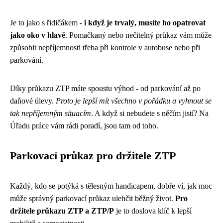
Je to jako s řidičákem -
i když je trvalý, musíte ho opatrovat
jako oko v hlavě
. Pomačkaný nebo nečitelný průkaz vám může
způsobit nepříjemnosti třeba při kontrole v autobuse nebo při
parkování.
Díky průkazu ZTP máte spoustu výhod - od parkování až po
daňové úlevy.
Proto je lepší mít všechno v pořádku a vyhnout se
tak nepříjemným situacím
. A když si nebudete s něčím jistí? Na
Úřadu práce vám rádi poradí, jsou tam od toho.
Parkovací průkaz pro držitele ZTP
Každý, kdo se potýká s tělesným handicapem, dobře ví, jak moc
může správný parkovací průkaz ulehčit běžný život.
Pro
držitele průkazu ZTP a ZTP/P
je to doslova klíč k lepší