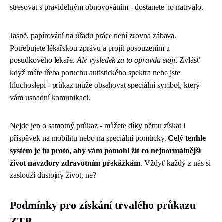
stresovat s pravidelným obnovováním - dostanete ho natrvalo.
Jasně, papírování na úřadu práce není zrovna zábava.
Potřebujete lékařskou zprávu a projít posouzením u
posudkového lékaře.
Ale výsledek za to opravdu stojí
. Zvlášť
když máte třeba poruchu autistického spektra nebo jste
hluchoslepí - průkaz může obsahovat speciální symbol, který
vám usnadní komunikaci.
Nejde jen o samotný průkaz - můžete díky němu získat i
příspěvek na mobilitu nebo na speciální pomůcky.
Celý tenhle
systém je tu proto, aby vám pomohl žít co nejnormálnější
život navzdory zdravotním překážkám
. Vždyť každý z nás si
zaslouží důstojný život, ne?
Podmínky pro získání trvalého průkazu
ZTP