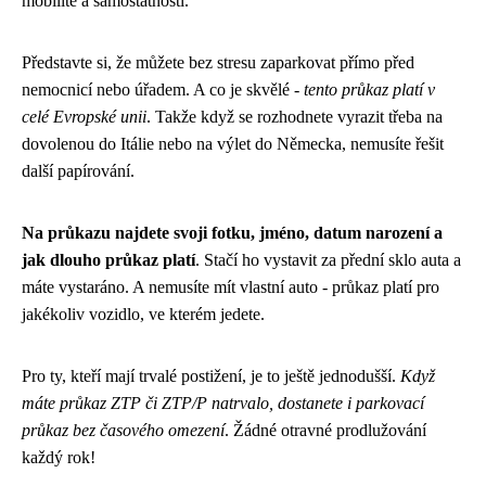
mobilitě a samostatnosti.
Představte si, že můžete bez stresu zaparkovat přímo před
nemocnicí nebo úřadem. A co je skvělé -
tento průkaz platí v
celé Evropské unii
. Takže když se rozhodnete vyrazit třeba na
dovolenou do Itálie nebo na výlet do Německa, nemusíte řešit
další papírování.
Na průkazu najdete svoji fotku, jméno, datum narození a
jak dlouho průkaz platí
. Stačí ho vystavit za přední sklo auta a
máte vystaráno. A nemusíte mít vlastní auto - průkaz platí pro
jakékoliv vozidlo, ve kterém jedete.
Pro ty, kteří mají trvalé postižení, je to ještě jednodušší.
Když
máte průkaz ZTP či ZTP/P natrvalo, dostanete i parkovací
průkaz bez časového omezení
. Žádné otravné prodlužování
každý rok!