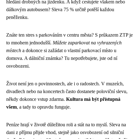
hledání drobných na jízdenku. A když cestujete vlakem nebo
dálkovým autobusem? Sleva 75 % určitě potěší každou
peněženku.
Znáte ten stres s parkováním v centru města? S průkazem ZTP je
to mnohem jednodušší.
Můžete zaparkovat na vyhrazených
místech
a dokonce si zažádat o vlastní parkovací místo u
domova. A dálniční známka? Tu nepotřebujete, jste od ní
osvobozeni.
Život není jen o povinnostech, ale i o radostech. V muzeích,
divadlech nebo na koncertech často dostanete poloviční slevu,
někdy dokonce vstup zdarma.
Kultura má být přístupná
všem
, a tady to opravdu funguje.
Peníze hrají v životě důležitou roli a stát na to myslí. Sleva na
dani z příjmu přijde vhod, stejně jako osvobození od silniční