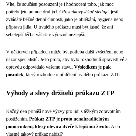
Víte, že součástí posouzení je i hodnocení toho, jak moc
potřebujete pomoc druhých?
Posudkový lékař sleduje
, jestli
zvládáte běžné denní činnosti, jako je oblékání, hygiena nebo
příprava jídla. U trvalého průkazu musí být jasné, že ani
sebelepší léčba váš stav výrazně nezlepší.
V některých případech může být potřeba další vyšetření nebo
názor specialistů. Je to proto, aby bylo rozhodnutí spravedlivé a
opravdu odpovídalo vašemu stavu.
Výsledkem je pak
posudek
, který rozhodne o přidělení trvalého průkazu ZTP.
Výhody a slevy držitelů průkazu ZTP
Každý den přináší nové výzvy pro lidi s těžkým zdravotním
postižením.
Průkaz ZTP je proto nenahraditelným
pomocníkem, který otevírá dveře k lepšímu životu
. A co
vlastně takový průkaz nabízí?