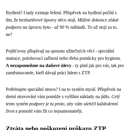
Bydlení? I tady existuje řešení. Příspěvek na bydlení počítá s
tím, že bezbariérové úpravy něco stojí.
Můžete dokonce získat
podporu na úpravu bytu - až 90 % nákladů
. To už stojí za to,
ne?
Pojišťovny přispívají na spoustu užitečných věcí - speciální
matrace, polohovací zařízení nebo třeba pomůcky pro hygienu.
A nezapomeňme na daňové úlevy
- ty platí jak pro vás, tak pro
zaměstnavatele, kteří dávají práci lidem s ZTP.
Potřebujete speciální stravu? I na to systém myslí. Příspěvek na
dietní stravování vám pomůže s vyššími náklady na jídlo.
Celý
tento systém podpory je tu proto, aby vám ulehčil každodenní
život
a pomohl vám žít co nejsamostatněji.
Ztráta nebo poškození průkazu ZTP