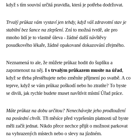
když s tím souvisí určitá pravidla, která je potřeba dodržovat.
Trvalý průkaz vám vystaví jen tehdy, když váš zdravotní stav je
stabilní bez šance na zlepšení
. Zní to možná tvrdě, ale pro
mnoho lidí je to vlastně úleva - žádné další návštěvy
posudkového lékaře, žádné opakované dokazování zřejmého.
Neznamená to ale, že můžete průkaz hodit do šuplíku a
zapomenout na něj.
I s trvalým průkazem musíte na úřad
,
když se třeba přestěhujete nebo změníte příjmení po svatbě. A co
teprve, když se vám průkaz poškodí nebo ho ztratíte? To byste
se divili, jak rychle budete muset navštívit místní Úřad práce.
Máte průkaz na dobu určitou? Nenechávejte jeho prodloužení
na poslední chvíli
. Tři měsíce před vypršením platnosti už byste
měli začít jednat. Nikdo přece nechce přijít o možnost parkovat
na vyhrazených místech nebo o slevy na jízdném.