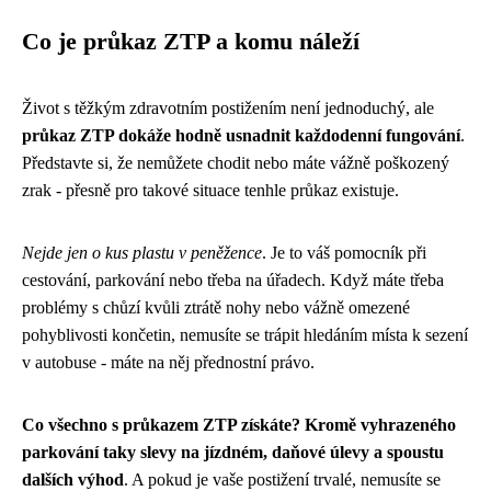
Co je průkaz ZTP a komu náleží
Život s těžkým zdravotním postižením není jednoduchý, ale
průkaz ZTP dokáže hodně usnadnit každodenní fungování
.
Představte si, že nemůžete chodit nebo máte vážně poškozený
zrak - přesně pro takové situace tenhle průkaz existuje.
Nejde jen o kus plastu v peněžence
. Je to váš pomocník při
cestování, parkování nebo třeba na úřadech. Když máte třeba
problémy s chůzí kvůli ztrátě nohy nebo vážně omezené
pohyblivosti končetin, nemusíte se trápit hledáním místa k sezení
v autobuse - máte na něj přednostní právo.
Co všechno s průkazem ZTP získáte? Kromě vyhrazeného
parkování taky slevy na jízdném, daňové úlevy a spoustu
dalších výhod
. A pokud je vaše postižení trvalé, nemusíte se