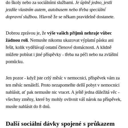
do školy nebo za sociálními službami.
Je úplně jedno, jestli
jezdíte vlastním autem, autobusem nebo třeba speciální
dopravní službou
. Hlavně že se někam pravidelně dostanete.
Dobrou zprávou je, že
výše vašich příjmů nehraje vůbec
žádnou roli
. Nemusíte nikomu ukazovat výplatní pásku ani
řešit, kolik vydělávají ostatní členové domácnosti. A klidně
můžete pobírat i jiné příspěvky - třeba na péči nebo na zvláštní
pomůcku.
Jen pozor - když jste celý měsíc v nemocnici, příspěvek vám za
ten měsíc nenáleží. Proto nezapomeňte delší pobyt v nemocnici
nahlásit, ať pak nemusíte nic vracet. A ještě jedna důležitá věc -
všechny změny, které by mohly ovlivnit váš nárok na příspěvek,
musíte nahlásit do 8 dnů.
Další sociální dávky spojené s průkazem