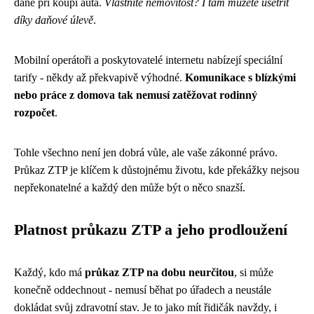
daně při koupi auta.
Vlastníte nemovitost? I tam můžete ušetřit
díky daňové úlevě
.
Mobilní operátoři a poskytovatelé internetu nabízejí speciální
tarify - někdy až překvapivě výhodné.
Komunikace s blízkými
nebo práce z domova tak nemusí zatěžovat rodinný
rozpočet
.
Tohle všechno není jen dobrá vůle, ale vaše zákonné právo.
Průkaz ZTP je klíčem k důstojnému životu, kde překážky nejsou
nepřekonatelné a každý den může být o něco snazší.
Platnost průkazu ZTP a jeho prodloužení
Každý, kdo má
průkaz ZTP na dobu neurčitou
, si může
konečně oddechnout - nemusí běhat po úřadech a neustále
dokládat svůj zdravotní stav. Je to jako mít řidičák navždy, i