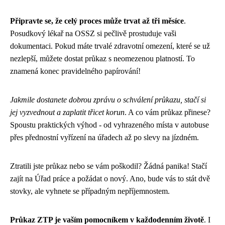
Připravte se, že celý proces může trvat až tři měsíce
.
Posudkový lékař na OSSZ si pečlivě prostuduje vaši
dokumentaci. Pokud máte trvalé zdravotní omezení, které se už
nezlepší, můžete dostat průkaz s neomezenou platností. To
znamená konec pravidelného papírování!
Jakmile dostanete dobrou zprávu o schválení průkazu, stačí si
jej vyzvednout a zaplatit třicet korun
. A co vám průkaz přinese?
Spoustu praktických výhod - od vyhrazeného místa v autobuse
přes přednostní vyřízení na úřadech až po slevy na jízdném.
Ztratili jste průkaz nebo se vám poškodil? Žádná panika! Stačí
zajít na Úřad práce a požádat o nový. Ano, bude vás to stát dvě
stovky, ale vyhnete se případným nepříjemnostem.
Průkaz ZTP je vaším pomocníkem v každodenním životě
. I