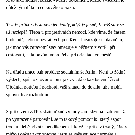
důležitým dílkem celkového obrazu.
Trvalý průkaz dostanete jen tehdy, když je jasné, že váš stav se
už nezlepší
. Třeba u progresivních nemocí, kde víme, že časem
bude hůř, nebo u nevratných postižení. Posuzuje se hlavně to,
jak moc vás zdravotní stav omezuje v běžném životě - při
cestování, nakupování nebo třeba při orientaci ve městě.
Na úřadu práce pak projdete sociálním šetřením. Není to žádný
výslech, spíš rozhovor o tom, jak zvládáte každodenní život.
Úředníci potřebují pochopit vaši situaci do detailu, aby mohli
spravedlivě rozhodnout.
S průkazem ZTP získáte různé výhody - od slev na jízdném až
po vyhrazené parkování. Je to takový pomocník, který aspoň
trochu ulehčí život s hendikepem. I když je průkaz trvalý, úřady
můžou občas zkontrolovat, jestli se vaše situace nezměnila.