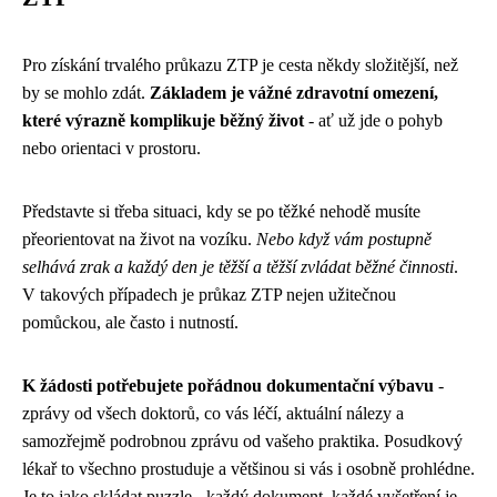
Pro získání trvalého průkazu ZTP je cesta někdy složitější, než
by se mohlo zdát.
Základem je vážné zdravotní omezení,
které výrazně komplikuje běžný život
- ať už jde o pohyb
nebo orientaci v prostoru.
Představte si třeba situaci, kdy se po těžké nehodě musíte
přeorientovat na život na vozíku.
Nebo když vám postupně
selhává zrak a každý den je těžší a těžší zvládat běžné činnosti
.
V takových případech je průkaz ZTP nejen užitečnou
pomůckou, ale často i nutností.
K žádosti potřebujete pořádnou dokumentační výbavu
-
zprávy od všech doktorů, co vás léčí, aktuální nálezy a
samozřejmě podrobnou zprávu od vašeho praktika. Posudkový
lékař to všechno prostuduje a většinou si vás i osobně prohlédne.
Je to jako skládat puzzle - každý dokument, každé vyšetření je