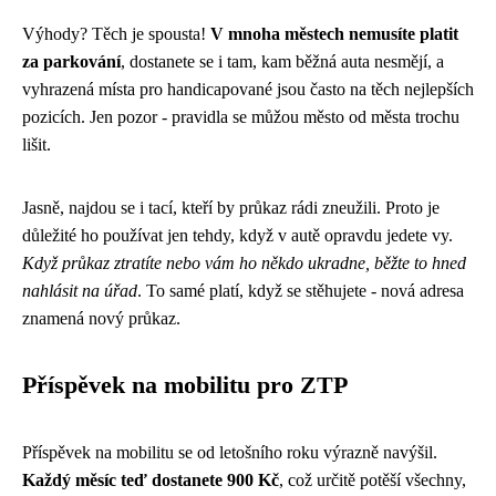
Výhody? Těch je spousta!
V mnoha městech nemusíte platit
za parkování
, dostanete se i tam, kam běžná auta nesmějí, a
vyhrazená místa pro handicapované jsou často na těch nejlepších
pozicích. Jen pozor - pravidla se můžou město od města trochu
lišit.
Jasně, najdou se i tací, kteří by průkaz rádi zneužili. Proto je
důležité ho používat jen tehdy, když v autě opravdu jedete vy.
Když průkaz ztratíte nebo vám ho někdo ukradne, běžte to hned
nahlásit na úřad
. To samé platí, když se stěhujete - nová adresa
znamená nový průkaz.
Příspěvek na mobilitu pro ZTP
Příspěvek na mobilitu se od letošního roku výrazně navýšil.
Každý měsíc teď dostanete 900 Kč
, což určitě potěší všechny,