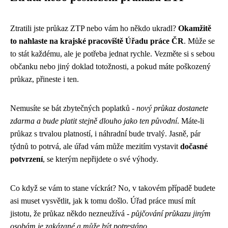
Ztratili jste průkaz ZTP nebo vám ho někdo ukradl?
Okamžitě
to nahlaste na krajské pracoviště Úřadu práce ČR
. Může se
to stát každému, ale je potřeba jednat rychle. Vezměte si s sebou
občanku nebo jiný doklad totožnosti, a pokud máte poškozený
průkaz, přineste i ten.
Nemusíte se bát zbytečných poplatků -
nový průkaz dostanete
zdarma a bude platit stejně dlouho jako ten původní
. Máte-li
průkaz s trvalou platností, i náhradní bude trvalý. Jasně, pár
týdnů to potrvá, ale úřad vám může mezitím vystavit
dočasné
potvrzení
, se kterým nepřijdete o své výhody.
Co když se vám to stane víckrát? No, v takovém případě budete
asi muset vysvětlit, jak k tomu došlo. Úřad práce musí mít
jistotu, že průkaz někdo nezneužívá -
půjčování průkazu jiným
osobám je zakázané a může být potrestáno
.