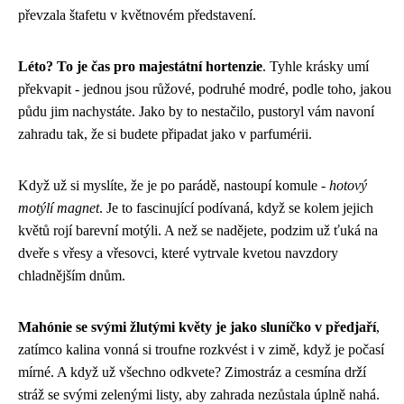
převzala štafetu v květnovém představení.
Léto? To je čas pro majestátní hortenzie
. Tyhle krásky umí
překvapit - jednou jsou růžové, podruhé modré, podle toho, jakou
půdu jim nachystáte. Jako by to nestačilo, pustoryl vám navoní
zahradu tak, že si budete připadat jako v parfumérii.
Když už si myslíte, že je po parádě, nastoupí komule -
hotový
motýlí magnet
. Je to fascinující podívaná, když se kolem jejich
květů rojí barevní motýli. A než se nadějete, podzim už ťuká na
dveře s vřesy a vřesovci, které vytrvale kvetou navzdory
chladnějším dnům.
Mahónie se svými žlutými květy je jako sluníčko v předjaří
,
zatímco kalina vonná si troufne rozkvést i v zimě, když je počasí
mírné. A když už všechno odkvete? Zimostráz a cesmína drží
stráž se svými zelenými listy, aby zahrada nezůstala úplně nahá.