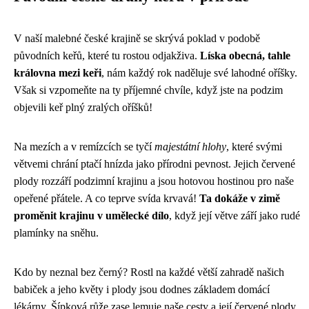
V naší malebné české krajině se skrývá poklad v podobě
původních keřů, které tu rostou odjakživa.
Líska obecná, tahle
královna mezi keři
, nám každý rok naděluje své lahodné oříšky.
Však si vzpomeňte na ty příjemné chvíle, když jste na podzim
objevili keř plný zralých oříšků!
Na mezích a v remízcích se tyčí
majestátní hlohy
, které svými
větvemi chrání ptačí hnízda jako přírodni pevnost. Jejich červené
plody rozzáří podzimní krajinu a jsou hotovou hostinou pro naše
opeřené přátele. A co teprve svída krvavá!
Ta dokáže v zimě
proměnit krajinu v umělecké dílo
, když její větve září jako rudé
plamínky na sněhu.
Kdo by neznal bez černý? Rostl na každé větší zahradě našich
babiček a jeho květy i plody jsou dodnes základem domácí
lékárny. Šípková růže zase lemuje naše cesty a její červené plody