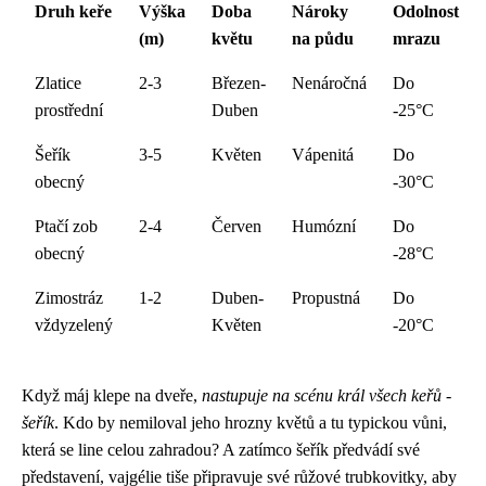
Druh keře
Výška
Doba
Nároky
Odolnost
(m)
květu
na půdu
mrazu
Zlatice
2-3
Březen-
Nenáročná
Do
prostřední
Duben
-25°C
Šeřík
3-5
Květen
Vápenitá
Do
obecný
-30°C
Ptačí zob
2-4
Červen
Humózní
Do
obecný
-28°C
Zimostráz
1-2
Duben-
Propustná
Do
vždyzelený
Květen
-20°C
Když máj klepe na dveře,
nastupuje na scénu král všech keřů -
šeřík
. Kdo by nemiloval jeho hrozny květů a tu typickou vůni,
která se line celou zahradou? A zatímco šeřík předvádí své
představení, vajgélie tiše připravuje své růžové trubkovitky, aby