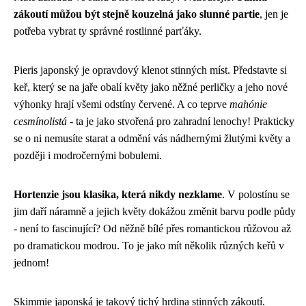
zákoutí můžou být stejně kouzelná jako slunné partie
, jen je
potřeba vybrat ty správné rostlinné parťáky.
Pieris japonský je opravdový klenot stinných míst. Představte si
keř, který se na jaře obalí květy jako něžné perličky a jeho nové
výhonky hrají všemi odstíny červené. A co teprve
mahónie
cesmínolistá
- ta je jako stvořená pro zahradní lenochy! Prakticky
se o ni nemusíte starat a odmění vás nádhernými žlutými květy a
později i modročernými bobulemi.
Hortenzie jsou klasika, která nikdy nezklame
. V polostínu se
jim daří náramně a jejich květy dokážou změnit barvu podle půdy
- není to fascinující? Od něžně bílé přes romantickou růžovou až
po dramatickou modrou. To je jako mít několik různých keřů v
jednom!
Skimmie japonská je takový tichý hrdina stinných zákoutí.