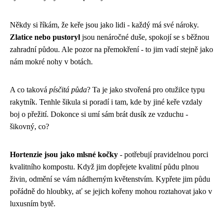
Někdy si říkám, že keře jsou jako lidi - každý má své nároky.
Zlatice nebo pustoryl
jsou nenáročné duše, spokojí se s běžnou
zahradní půdou. Ale pozor na přemokření - to jim vadí stejně jako
nám mokré nohy v botách.
A co taková
písčitá půda
? Ta je jako stvořená pro otužilce typu
rakytník. Tenhle šikula si poradí i tam, kde by jiné keře vzdaly
boj o přežití. Dokonce si umí sám brát dusík ze vzduchu -
šikovný, co?
Hortenzie jsou jako mlsné kočky
- potřebují pravidelnou porci
kvalitního kompostu. Když jim dopřejete kvalitní půdu plnou
živin, odmění se vám nádherným květenstvím. Kypřete jim půdu
pořádně do hloubky, ať se jejich kořeny mohou roztahovat jako v
luxusním bytě.