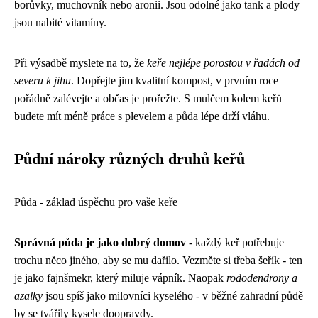
borůvky, muchovník nebo aronii. Jsou odolné jako tank a plody
jsou nabité vitamíny.
Při výsadbě myslete na to, že
keře nejlépe porostou v řadách od
severu k jihu
. Dopřejte jim kvalitní kompost, v prvním roce
pořádně zalévejte a občas je prořežte. S mulčem kolem keřů
budete mít méně práce s plevelem a půda lépe drží vláhu.
Půdní nároky různých druhů keřů
Půda - základ úspěchu pro vaše keře
Správná půda je jako dobrý domov
- každý keř potřebuje
trochu něco jiného, aby se mu dařilo. Vezměte si třeba šeřík - ten
je jako fajnšmekr, který miluje vápník. Naopak
rododendrony a
azalky
jsou spíš jako milovníci kyselého - v běžné zahradní půdě
by se tvářily kysele doopravdy.