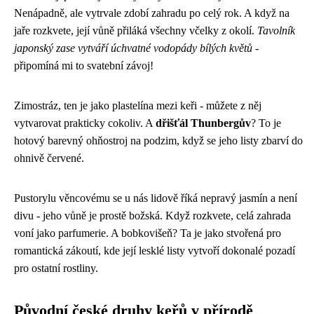
Nenápadně, ale vytrvale zdobí zahradu po celý rok. A když na
jaře rozkvete, její vůně přiláká všechny včelky z okolí.
Tavolník
japonský zase vytváří úchvatné vodopády bílých květů
-
připomíná mi to svatební závoj!
Zimostráz, ten je jako plastelína mezi keři - můžete z něj
vytvarovat prakticky cokoliv. A
dřišťál Thunbergův
? To je
hotový barevný ohňostroj na podzim, když se jeho listy zbarví do
ohnivě červené.
Pustorylu věncovému se u nás lidově říká nepravý jasmín a není
divu - jeho vůně je prostě božská. Když rozkvete, celá zahrada
voní jako parfumerie. A bobkovišeň? Ta je jako stvořená pro
romantická zákoutí, kde její lesklé listy vytvoří dokonalé pozadí
pro ostatní rostliny.
Původní české druhy keřů v přírodě