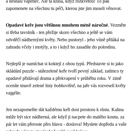
a nesnáší vápenec. Ale ta krása, když rozkvetou! To pak
zapomenete na všechnu tu péči, kterou jste jim museli věnovat.
Opadavé keře jsou většinou mnohem méně náročné
. Vezměte
si třeba tavolník - ten přežije skoro všechno a ještě se vám
odvděčí nádhernými květy. Nebo pustoryl - jeho vůně přiláká na
zahradu včely i motýly, a to i když ho zasadíte do polostínu.
Nejlepší je namíchat si koktejl z obou typů. Představte si to jako
skládání puzzle - stálezelené keře tvoří pevný základ, zatímco ty
opadavé přidávají drama a překvapení v průběhu roku. V zimě
oceníte tmavě zelené listy
bobkovišně
, na jaře vás rozveselí květy
vajgélie.
Jen nezapomeňte dát každému keři dost prostoru k růstu. Kalina
může být sice nádherná, ale když ji nacpete do malého koutu, za
pár let vám přeroste přes hlavu - doslova! Myslete dopředu a vaše