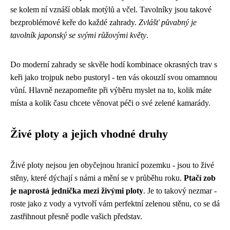
se kolem ní vznáší oblak motýlů a včel. Tavolníky jsou takové
bezproblémové keře do každé zahrady.
Zvlášť půvabný je
tavolník japonský se svými růžovými květy
.
Do moderní zahrady se skvěle hodí kombinace okrasných trav s
keři jako trojpuk nebo pustoryl - ten vás okouzlí svou omamnou
vůní. Hlavně nezapomeňte při výběru myslet na to, kolik máte
místa a kolik času chcete věnovat péči o své zelené kamarády.
Živé ploty a jejich vhodné druhy
Živé ploty nejsou jen obyčejnou hranicí pozemku - jsou to živé
stěny, které dýchají s námi a mění se v průběhu roku.
Ptačí zob
je naprostá jednička mezi živými ploty
. Je to takový nezmar -
roste jako z vody a vytvoří vám perfektní zelenou stěnu, co se dá
zastřihnout přesně podle vašich představ.