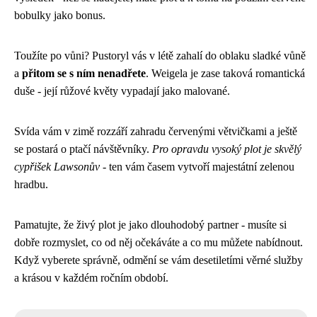
bobulky jako bonus.
Toužíte po vůni? Pustoryl vás v létě zahalí do oblaku sladké vůně
a
přitom se s ním nenadřete
. Weigela je zase taková romantická
duše - její růžové květy vypadají jako malované.
Svída vám v zimě rozzáří zahradu červenými větvičkami a ještě
se postará o ptačí návštěvníky.
Pro opravdu vysoký plot je skvělý
cypřišek Lawsonův
- ten vám časem vytvoří majestátní zelenou
hradbu.
Pamatujte, že živý plot je jako dlouhodobý partner - musíte si
dobře rozmyslet, co od něj očekáváte a co mu můžete nabídnout.
Když vyberete správně, odmění se vám desetiletími věrné služby
a krásou v každém ročním období.