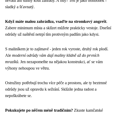
nevadí ani stinný kout zahrady. A bílý? Ten je jako bonbónek -
sladký a šťavnatý.
Když máte malou zahrádku, vsaďte na stromkový angrešt
.
Zabere minimum místa a sklízet můžete prakticky vestoje. Dnešní
odrůdy už naštěstí netrpí tím protivným padlím jako kdysi.
S maliníkem je to zajímavé - jeden rok vyroste, druhý rok plodí.
Ale
moderní odrůdy vám dají maliny klidně až do prvních
mrazíků
. Jen nezapomeňte na nějakou konstrukci, ať se vám
výhony nehoupou ve větru.
Ostružiny potřebují trochu více péče a prostoru, ale ty beztrnné
odrůdy jsou už opravdu k sežrání. Sklízíte jedna radost a
nepoškrábete se.
Pokukujete po něčem méně tradičním?
Zkuste kamčatské