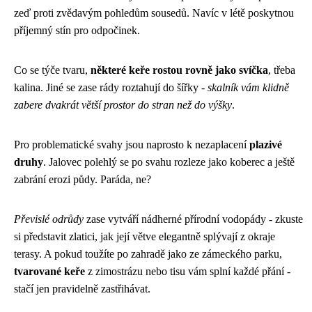
zeď proti zvědavým pohledům sousedů. Navíc v létě poskytnou
příjemný stín pro odpočinek.
Co se týče tvaru,
některé keře rostou rovně jako svíčka
, třeba
kalina. Jiné se zase rády roztahují do šířky -
skalník vám klidně
zabere dvakrát větší prostor do stran než do výšky
.
Pro problematické svahy jsou naprosto k nezaplacení
plazivé
druhy
. Jalovec polehlý se po svahu rozleze jako koberec a ještě
zabrání erozi půdy. Paráda, ne?
Převislé odrůdy
zase vytváří nádherné přírodní vodopády - zkuste
si představit zlatici, jak její větve elegantně splývají z okraje
terasy. A pokud toužíte po zahradě jako ze zámeckého parku,
tvarované keře
z zimostrázu nebo tisu vám splní každé přání -
stačí jen pravidelně zastřihávat.