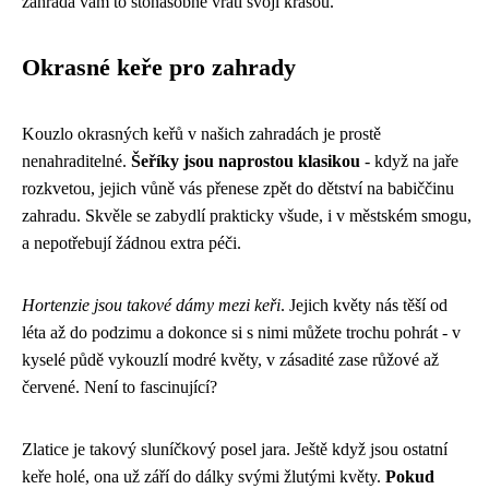
zahrada vám to stonásobně vrátí svojí krásou.
Okrasné keře pro zahrady
Kouzlo okrasných keřů v našich zahradách je prostě
nenahraditelné.
Šeříky jsou naprostou klasikou
- když na jaře
rozkvetou, jejich vůně vás přenese zpět do dětství na babiččinu
zahradu. Skvěle se zabydlí prakticky všude, i v městském smogu,
a nepotřebují žádnou extra péči.
Hortenzie jsou takové dámy mezi keři
. Jejich květy nás těší od
léta až do podzimu a dokonce si s nimi můžete trochu pohrát - v
kyselé půdě vykouzlí modré květy, v zásadité zase růžové až
červené. Není to fascinující?
Zlatice je takový sluníčkový posel jara. Ještě když jsou ostatní
keře holé, ona už září do dálky svými žlutými květy.
Pokud