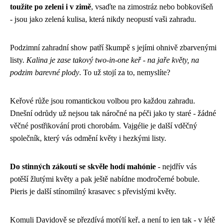
toužíte po zeleni i v zimě
, vsaďte na zimostráz nebo bobkovišeň
- jsou jako zelená kulisa, která nikdy neopustí vaši zahradu.
Podzimní zahradní show patří škumpě s jejími ohnivě zbarvenými
listy.
Kalina je zase takový two-in-one keř - na jaře květy, na
podzim barevné plody
. To už stojí za to, nemyslíte?
Keřové růže jsou romantickou volbou pro každou zahradu.
Dnešní odrůdy už nejsou tak náročné na péči jako ty staré - žádné
věčné postřikování proti chorobám. Vajgélie je další vděčný
společník, který vás odmění květy i hezkými listy.
Do stinných zákoutí se skvěle hodí mahónie
- nejdřív vás
potěší žlutými květy a pak ještě nabídne modročerné bobule.
Pieris je další stínomilný krasavec s převislými květy.
Komuli Davidově se přezdívá motýlí keř, a není to jen tak - v létě