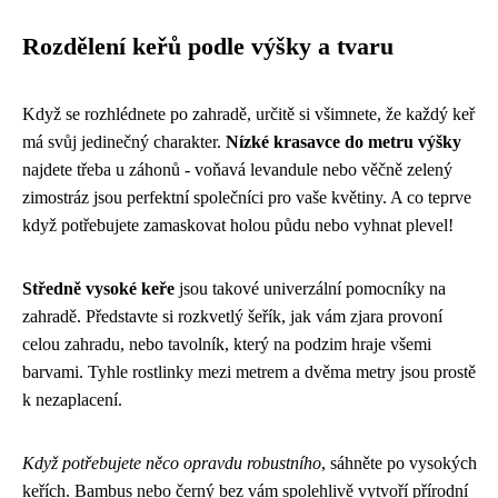
Rozdělení keřů podle výšky a tvaru
Když se rozhlédnete po zahradě, určitě si všimnete, že každý keř
má svůj jedinečný charakter.
Nízké krasavce do metru výšky
najdete třeba u záhonů - voňavá levandule nebo věčně zelený
zimostráz jsou perfektní společníci pro vaše květiny. A co teprve
když potřebujete zamaskovat holou půdu nebo vyhnat plevel!
Středně vysoké keře
jsou takové univerzální pomocníky na
zahradě. Představte si rozkvetlý šeřík, jak vám zjara provoní
celou zahradu, nebo tavolník, který na podzim hraje všemi
barvami. Tyhle rostlinky mezi metrem a dvěma metry jsou prostě
k nezaplacení.
Když potřebujete něco opravdu robustního
, sáhněte po vysokých
keřích. Bambus nebo černý bez vám spolehlivě vytvoří přírodní