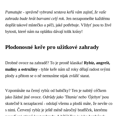
Pamatujte - správně vybraná sestava keřů vám zajistí, že vaše
zahrada bude hrát barvami celý rok
. Jen nezapomeňte každému
dopřát takové místečko a péči, jaké potřebuje. Vždyť jsou to živé
bytosti, které nám na oplátku dávají tolik krásy!
Plodonosné keře pro užitkové zahrady
Drobné ovoce na zahradě? To je prostě klasika!
Rybíz, angrešt,
maliny a ostružiny
- tyhle keře nám už roky dělají radost svými
plody a přitom se o ně nemusíme nijak zvlášť starat.
Vzpomínáte na černý rybíz od babičky? Ten je nabitý céčkem
jako žádné jiné ovoce.
Odrůdy jako 'Titania' nebo 'Öjebyn'
jsou
skutečně k nezaplacení - odolají všemu a plodů máte, že nevíte co
s nimi. Červený rybíz je ještě méně náročný bratříček, kterému