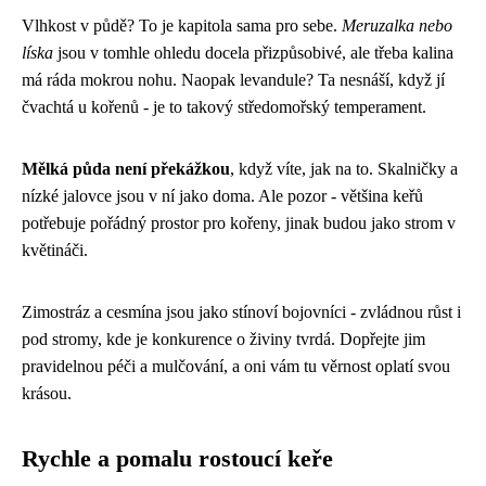
Vlhkost v půdě? To je kapitola sama pro sebe.
Meruzalka nebo
líska
jsou v tomhle ohledu docela přizpůsobivé, ale třeba kalina
má ráda mokrou nohu. Naopak levandule? Ta nesnáší, když jí
čvachtá u kořenů - je to takový středomořský temperament.
Mělká půda není překážkou
, když víte, jak na to. Skalničky a
nízké jalovce jsou v ní jako doma. Ale pozor - většina keřů
potřebuje pořádný prostor pro kořeny, jinak budou jako strom v
květináči.
Zimostráz a cesmína jsou jako stínoví bojovníci - zvládnou růst i
pod stromy, kde je konkurence o živiny tvrdá. Dopřejte jim
pravidelnou péči a mulčování, a oni vám tu věrnost oplatí svou
krásou.
Rychle a pomalu rostoucí keře