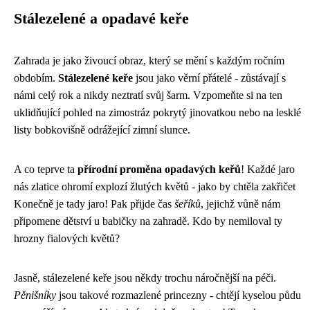
Stálezelené a opadavé keře
Zahrada je jako živoucí obraz, který se mění s každým ročním
obdobím.
Stálezelené keře
jsou jako věrní přátelé - zůstávají s
námi celý rok a nikdy neztratí svůj šarm. Vzpomeňte si na ten
uklidňující pohled na zimostráz pokrytý jinovatkou nebo na lesklé
listy bobkovišně odrážející zimní slunce.
A co teprve ta
přírodní proměna opadavých keřů
! Každé jaro
nás zlatice ohromí explozí žlutých květů - jako by chtěla zakřičet
Konečně je tady jaro! Pak přijde čas
šeříků
, jejichž vůně nám
připomene dětství u babičky na zahradě. Kdo by nemiloval ty
hrozny fialových květů?
Jasně, stálezelené keře jsou někdy trochu náročnější na péči.
Pěnišníky
jsou takové rozmazlené princezny - chtějí kyselou půdu