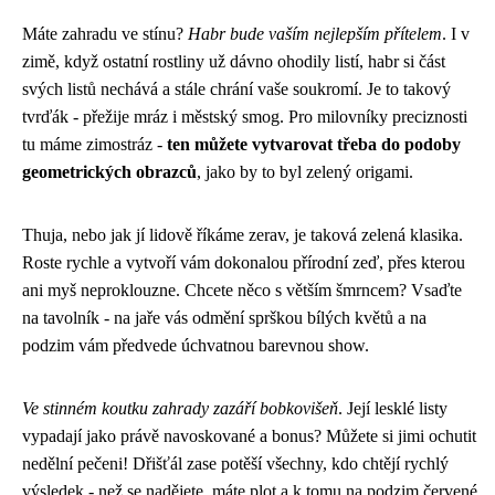
Máte zahradu ve stínu?
Habr bude vaším nejlepším přítelem
. I v
zimě, když ostatní rostliny už dávno ohodily listí, habr si část
svých listů nechává a stále chrání vaše soukromí. Je to takový
tvrďák - přežije mráz i městský smog. Pro milovníky preciznosti
tu máme zimostráz -
ten můžete vytvarovat třeba do podoby
geometrických obrazců
, jako by to byl zelený origami.
Thuja, nebo jak jí lidově říkáme zerav, je taková zelená klasika.
Roste rychle a vytvoří vám dokonalou přírodní zeď, přes kterou
ani myš neproklouzne. Chcete něco s větším šmrncem? Vsaďte
na tavolník - na jaře vás odmění sprškou bílých květů a na
podzim vám předvede úchvatnou barevnou show.
Ve stinném koutku zahrady zazáří bobkovišeň
. Její lesklé listy
vypadají jako právě navoskované a bonus? Můžete si jimi ochutit
nedělní pečeni! Dřišťál zase potěší všechny, kdo chtějí rychlý
výsledek - než se nadějete, máte plot a k tomu na podzim červené