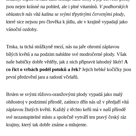
jsou nejen krásné na pohled, ale i plné vitamínů.
V podhorských
oblastech nás vítá kalina se svými třpytivými červenými plody
,
které sice nejsou pro člověka k jídlu, ale v krajině vypadají jako
vánoční ozdoby.
Trnka, ta tichá strážkyně mezí, nás na jaře ohromí záplavou
bílých květů a na podzim nabídne své modročerné plody. Však
naše babičky dobře věděly, jak z nich připravit lahodný likér!
A
co říct o vrbách podél potoků a řek?
Jejich hebké kočičky jsou
první předzvěstí jara a radostí včelařů.
Brslen se svými růžovo-oranžovými plody vypadá jako malý
ohňostroj v podzimní přírodě, zatímco dřín nás už v předjaří vítá
záplavou žlutých květů. Každý z těchto keřů má v naší přírodě
své nezastupitelné místo a společně vytváří ten pravý český ráz
krajiny, který tak dobře známe a milujeme.