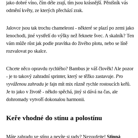
jako dobré víno, čím déle zrají, tím jsou krásnější. Pěnišník vás
odmění květy, ze kterých přechází zrak.
Jalovce jsou tak trochu chameleoni - některé se plazí po zemi jako
lenochodi, jiné vystřelí do výšky než řeknete švec. A skalník? Ten
vám může růst jak podle pravítka do živého plotu, nebo se líně
rozvalovat po skalce.
Chcete něco opravdu rychlého? Bambus je váš člověk! Ale pozor
- je to takový zahradní sprinter, který se těžko zastavuje.
Pro
vyváženou zahradu
je fajn mít mix různě rychle rostoucích keřů.
Je to jako v životě - někdo spěchá, jiný si dává na čas, ale
dohromady vytvoří dokonalou harmonii.
Keře vhodné do stínu a polostínu
Máte zahradu ve stínu a nevíte si rady? Nezoufejte!
Stinná