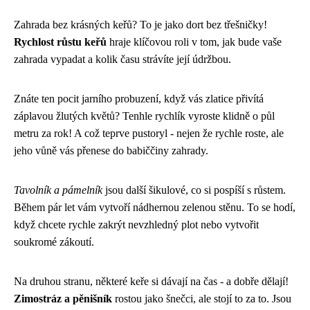
Zahrada bez krásných keřů? To je jako dort bez třešničky!
Rychlost růstu keřů
hraje klíčovou roli v tom, jak bude vaše
zahrada vypadat a kolik času strávíte její údržbou.
Znáte ten pocit jarního probuzení, když vás zlatice přivítá
záplavou žlutých květů? Tenhle rychlík vyroste klidně o půl
metru za rok! A což teprve pustoryl - nejen že rychle roste, ale
jeho vůně vás přenese do babiččiny zahrady.
Tavolník a pámelník
jsou další šikulové, co si pospíší s růstem.
Během pár let vám vytvoří nádhernou zelenou stěnu. To se hodí,
když chcete rychle zakrýt nevzhledný plot nebo vytvořit
soukromé zákoutí.
Na druhou stranu, některé keře si dávají na čas - a dobře dělají!
Zimostráz a pěnišník
rostou jako šnečci, ale stojí to za to. Jsou