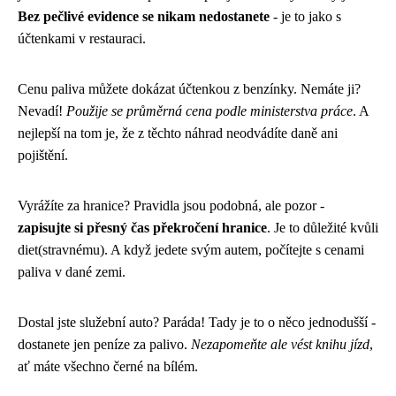
Bez pečlivé evidence se nikam nedostanete
- je to jako s
účtenkami v restauraci.
Cenu paliva můžete dokázat účtenkou z benzínky. Nemáte ji?
Nevadí!
Použije se průměrná cena podle ministerstva práce
. A
nejlepší na tom je, že z těchto náhrad neodvádíte daně ani
pojištění.
Vyrážíte za hranice? Pravidla jsou podobná, ale pozor -
zapisujte si přesný čas překročení hranice
. Je to důležité kvůli
diet(stravnému). A když jedete svým autem, počítejte s cenami
paliva v dané zemi.
Dostal jste služební auto? Paráda! Tady je to o něco jednodušší -
dostanete jen peníze za palivo.
Nezapomeňte ale vést knihu jízd
,
ať máte všechno černé na bílém.