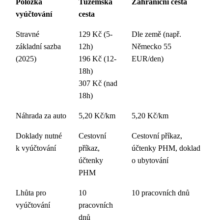
Položka
Tuzemská
Zahraniční cesta
vyúčtování
cesta
Stravné
129 Kč (5-
Dle země (např.
základní sazba
12h)
Německo 55
(2025)
196 Kč (12-
EUR/den)
18h)
307 Kč (nad
18h)
Náhrada za auto
5,20 Kč/km
5,20 Kč/km
Doklady nutné
Cestovní
Cestovní příkaz,
k vyúčtování
příkaz,
účtenky PHM, doklad
účtenky
o ubytování
PHM
Lhůta pro
10
10 pracovních dnů
vyúčtování
pracovních
dnů