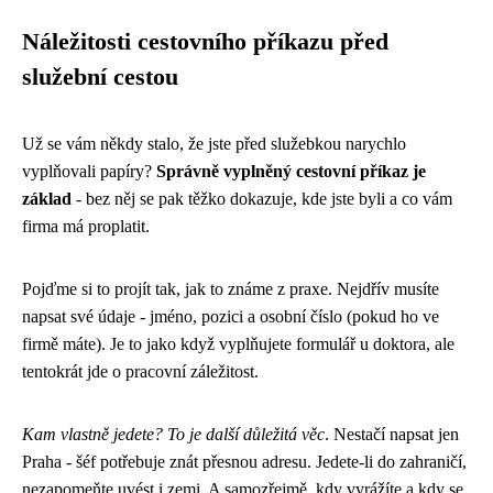
Náležitosti cestovního příkazu před
služební cestou
Už se vám někdy stalo, že jste před služebkou narychlo
vyplňovali papíry?
Správně vyplněný cestovní příkaz je
základ
- bez něj se pak těžko dokazuje, kde jste byli a co vám
firma má proplatit.
Pojďme si to projít tak, jak to známe z praxe. Nejdřív musíte
napsat své údaje - jméno, pozici a osobní číslo (pokud ho ve
firmě máte). Je to jako když vyplňujete formulář u doktora, ale
tentokrát jde o pracovní záležitost.
Kam vlastně jedete? To je další důležitá věc
. Nestačí napsat jen
Praha - šéf potřebuje znát přesnou adresu. Jedete-li do zahraničí,
nezapomeňte uvést i zemi. A samozřejmě, kdy vyrážíte a kdy se