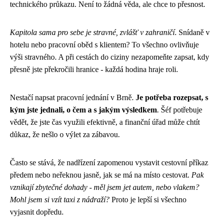
technického průkazu. Není to žádná věda, ale chce to přesnost.
Kapitola sama pro sebe je stravné, zvlášť v zahraničí
. Snídaně v
hotelu nebo pracovní oběd s klientem? To všechno ovlivňuje
výši stravného. A při cestách do ciziny nezapomeňte zapsat, kdy
přesně jste překročili hranice - každá hodina hraje roli.
Nestačí napsat pracovní jednání v Brně.
Je potřeba rozepsat, s
kým jste jednali, o čem a s jakým výsledkem
. Šéf potřebuje
vědět, že jste čas využili efektivně, a finanční úřad může chtít
důkaz, že nešlo o výlet za zábavou.
Často se stává, že nadřízení zapomenou vystavit cestovní příkaz
předem nebo neřeknou jasně, jak se má na místo cestovat.
Pak
vznikají zbytečné dohady - měl jsem jet autem, nebo vlakem?
Mohl jsem si vzít taxi z nádraží?
Proto je lepší si všechno
vyjasnit dopředu.