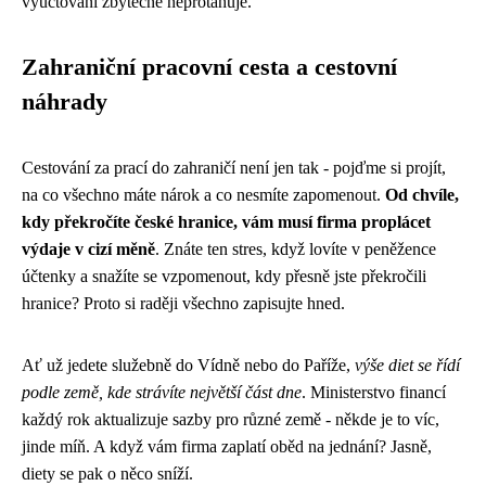
vyúčtování zbytečně neprotahuje.
Zahraniční pracovní cesta a cestovní
náhrady
Cestování za prací do zahraničí není jen tak - pojďme si projít,
na co všechno máte nárok a co nesmíte zapomenout.
Od chvíle,
kdy překročíte české hranice, vám musí firma proplácet
výdaje v cizí měně
. Znáte ten stres, když lovíte v peněžence
účtenky a snažíte se vzpomenout, kdy přesně jste překročili
hranice? Proto si raději všechno zapisujte hned.
Ať už jedete služebně do Vídně nebo do Paříže,
výše diet se řídí
podle země, kde strávíte největší část dne
. Ministerstvo financí
každý rok aktualizuje sazby pro různé země - někde je to víc,
jinde míň. A když vám firma zaplatí oběd na jednání? Jasně,
diety se pak o něco sníží.