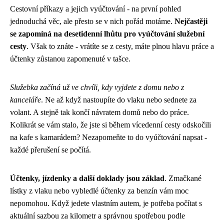
Cestovní příkazy a jejich vyúčtování - na první pohled
jednoduchá věc, ale přesto se v nich pořád motáme.
Nejčastěji
se zapomíná na desetidenní lhůtu pro vyúčtování služební
cesty
. Však to znáte - vrátíte se z cesty, máte plnou hlavu práce a
účtenky zůstanou zapomenuté v tašce.
Služebka začíná už ve chvíli, kdy vyjdete z domu nebo z
kanceláře
. Ne až když nastoupíte do vlaku nebo sednete za
volant. A stejně tak končí návratem domů nebo do práce.
Kolikrát se vám stalo, že jste si během vícedenní cesty odskočili
na kafe s kamarádem? Nezapomeňte to do vyúčtování napsat -
každé přerušení se počítá.
Účtenky, jízdenky a další doklady jsou základ
. Zmačkané
lístky z vlaku nebo vybledlé účtenky za benzín vám moc
nepomohou. Když jedete vlastním autem, je potřeba počítat s
aktuální sazbou za kilometr a správnou spotřebou podle