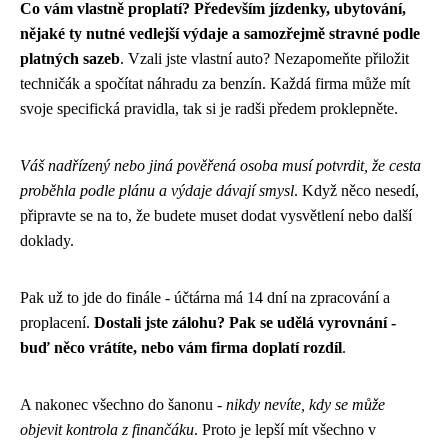
Co vám vlastně proplatí? Především jízdenky, ubytování,
nějaké ty nutné vedlejší výdaje a samozřejmě stravné podle
platných sazeb
. Vzali jste vlastní auto? Nezapomeňte přiložit
techničák a spočítat náhradu za benzín. Každá firma může mít
svoje specifická pravidla, tak si je radši předem proklepněte.
Váš nadřízený nebo jiná pověřená osoba musí potvrdit, že cesta
proběhla podle plánu a výdaje dávají smysl
. Když něco nesedí,
připravte se na to, že budete muset dodat vysvětlení nebo další
doklady.
Pak už to jde do finále - účtárna má 14 dní na zpracování a
proplacení.
Dostali jste zálohu? Pak se udělá vyrovnání -
buď něco vrátíte, nebo vám firma doplatí rozdíl
.
A nakonec všechno do šanonu -
nikdy nevíte, kdy se může
objevit kontrola z finančáku
. Proto je lepší mít všechno v