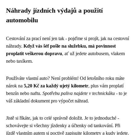
Náhrady jízdních výdajů a použití
automobilu
Cestování za prací není jen tak - pojďme si projít, jak na cestovní
náhrady.
Když vás šéf pošle na služebku, má povinnost
proplatit veškerou dopravu
, ať už jedete autobusem, vlakem
nebo taxíkem.
Používáte vlastní auto? Není problém! Od letošního roku máte
nárok na
5,20 Kč za každý ujetý kilometr
, plus vám proplatí
benzín nebo naftu.
Spotřebu paliva najdete v technickáku
- to je
váš základní dokument pro výpočet náhrad.
Jistě si říkáte, jak to celé správně doložit. Je to jednoduché -
schovávejte si všechny jízdenky a účtenky od tankování. Při
jízdě vlastním autem si poctivě zapisujte kilometry a kudy jedete.