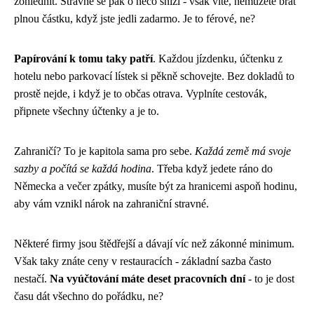
zohlednit. Stravné se pak o něco sníží - však víte, nemůžete brát
plnou částku, když jste jedli zadarmo. Je to férové, ne?
Papírování k tomu taky patří
. Každou jízdenku, účtenku z
hotelu nebo parkovací lístek si pěkně schovejte. Bez dokladů to
prostě nejde, i když je to občas otrava. Vyplníte cestovák,
připnete všechny účtenky a je to.
Zahraničí? To je kapitola sama pro sebe.
Každá země má svoje
sazby a počítá se každá hodina
. Třeba když jedete ráno do
Německa a večer zpátky, musíte být za hranicemi aspoň hodinu,
aby vám vznikl nárok na zahraniční stravné.
Některé firmy jsou štědřejší a dávají víc než zákonné minimum.
Však taky znáte ceny v restauracích - základní sazba často
nestačí.
Na vyúčtování máte deset pracovních dní
- to je dost
času dát všechno do pořádku, ne?