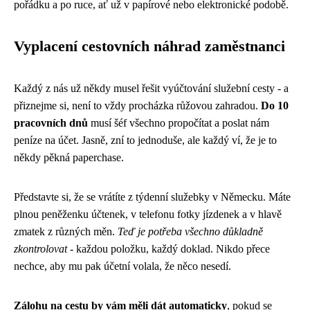
pořádku a po ruce, ať už v papírové nebo elektronické podobě.
Vyplacení cestovních náhrad zaměstnanci
Každý z nás už někdy musel řešit vyúčtování služební cesty - a
přiznejme si, není to vždy procházka růžovou zahradou.
Do 10
pracovních dnů
musí šéf všechno propočítat a poslat nám
peníze na účet. Jasně, zní to jednoduše, ale každý ví, že je to
někdy pěkná paperchase.
Představte si, že se vrátíte z týdenní služebky v Německu. Máte
plnou peněženku účtenek, v telefonu fotky jízdenek a v hlavě
zmatek z různých měn.
Teď je potřeba všechno důkladně
zkontrolovat
- každou položku, každý doklad. Nikdo přece
nechce, aby mu pak účetní volala, že něco nesedí.
Zálohu na cestu by vám měli dát automaticky
, pokud se