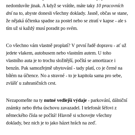
nedomluvíte jinak. A když se vrátíte, máte taky
10 pracovních
dní
na to, abyste donesli všechny doklady. Jasně, občas se stane,
že nějaká účtenka spadne za postel nebo se ztratí v kapse - ale s
tím už si každý musí poradit po svém.
Co všechno vám vlastně proplatí? V první řadě dopravu - ať už
jedete vlakem, autobusem nebo vlastním autem. U toho
vlastního auta je to trochu složitější, počítá se amortizace i
benzín. Pak samozřejmě ubytování - tady platí, co je černé na
bílém na účtence. No a stravné - to je kapitola sama pro sebe,
zvlášť u zahraničních cest.
Nezapomeňte na ty
nutné vedlejší výdaje
- parkování, dálniční
známky nebo třeba úschovu zavazadel. I telefonát šéfovi z
německého čísla se počítá! Hlavně si schovejte všechny
doklady, bez nich je to jako házet hrách na zeď.