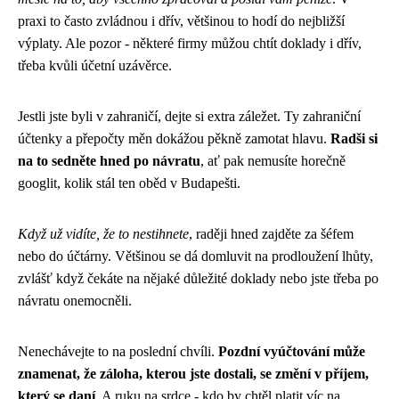
praxi to často zvládnou i dřív, většinou to hodí do nejbližší
výplaty. Ale pozor - některé firmy můžou chtít doklady i dřív,
třeba kvůli účetní uzávěrce.
Jestli jste byli v zahraničí, dejte si extra záležet. Ty zahraniční
účtenky a přepočty měn dokážou pěkně zamotat hlavu.
Radši si
na to sedněte hned po návratu
, ať pak nemusíte horečně
googlit, kolik stál ten oběd v Budapešti.
Když už vidíte, že to nestihnete
, raději hned zajděte za šéfem
nebo do účtárny. Většinou se dá domluvit na prodloužení lhůty,
zvlášť když čekáte na nějaké důležité doklady nebo jste třeba po
návratu onemocněli.
Nenechávejte to na poslední chvíli.
Pozdní vyúčtování může
znamenat, že záloha, kterou jste dostali, se změní v příjem,
který se daní
. A ruku na srdce - kdo by chtěl platit víc na