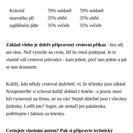
Krácení
70% snídaně
70% snídaně
stravného při
35% oběd
35% oběd
zajištěném jídle
35% večeře
35% večeře
Základ všeho je dobře připravený cestovní příkaz
- bez něj
ani ránu. Než vyrazíte na cestu, šéf ho musí podepsat. Je to
vlastně váš cestovní průvodce - kam jedete, proč tam jedete a jak
se tam dostanete.
Každý, kdo někdy cestoval služebně, ví, že účtenky jsou základ.
Nezapomeňte si schovat každý doklad z hotelu
- a pozor, musí
být vystavený na firmu, ne na vás! Stejně důležité jsou i všechny
jízdenky. Letěli jste? Super, ale nestačí jen palubenka,
potřebujete i fakturu za letenku.
Cestujete vlastním autem? Pak si připravte technický