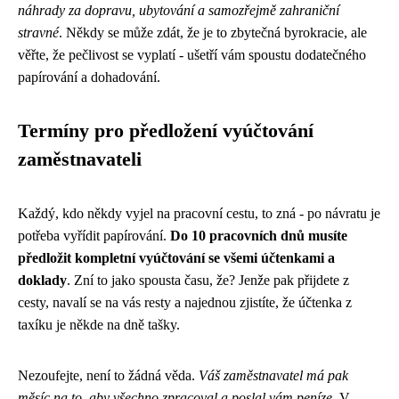
náhrady za dopravu, ubytování a samozřejmě zahraniční
stravné
. Někdy se může zdát, že je to zbytečná byrokracie, ale
věřte, že pečlivost se vyplatí - ušetří vám spoustu dodatečného
papírování a dohadování.
Termíny pro předložení vyúčtování
zaměstnavateli
Každý, kdo někdy vyjel na pracovní cestu, to zná - po návratu je
potřeba vyřídit papírování.
Do 10 pracovních dnů musíte
předložit kompletní vyúčtování se všemi účtenkami a
doklady
. Zní to jako spousta času, že? Jenže pak přijdete z
cesty, navalí se na vás resty a najednou zjistíte, že účtenka z
taxíku je někde na dně tašky.
Nezoufejte, není to žádná věda.
Váš zaměstnavatel má pak
měsíc na to, aby všechno zpracoval a poslal vám peníze
. V