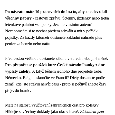
Po návratu máte 10 pracovních dní na to, abyste odevzdali
všechny papíry
- cestovní zprávu, účtenky, jízdenky nebo třeba
letenkové palubní vstupenky. Jezdíte vlastním autem?
Nezapomeňte si to nechat předem schválit a mít v pořádku
pojistky. Za každý kilometr dostanete základní náhradu plus
peníze za benzín nebo naftu.
Před cestou většinou dostanete zálohu v eurech nebo jiné měně.
Pro přepočet se používá kurz České národní banky z dne
výplaty zálohy
. A když během jednoho dne projedete třeba
Německo, Belgii a skončíte ve Francii? Diety dostanete podle
země, kde jste strávili nejvíc času - proto si pečlivě značte časy
přejezdů hranic.
Máte na starosti vyúčtování zahraničních cest pro kolegy?
Hlídejte si všechny doklady jako oko v hlavě.
Základem jsou