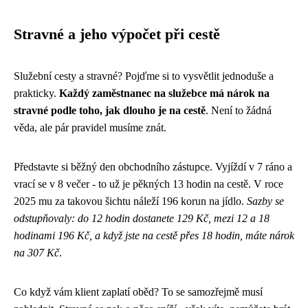
Stravné a jeho výpočet při cestě
Služební cesty a stravné? Pojďme si to vysvětlit jednoduše a
prakticky.
Každý zaměstnanec na služebce má nárok na
stravné podle toho, jak dlouho je na cestě
. Není to žádná
věda, ale pár pravidel musíme znát.
Představte si běžný den obchodního zástupce. Vyjíždí v 7 ráno a
vrací se v 8 večer - to už je pěkných 13 hodin na cestě. V roce
2025 mu za takovou šichtu náleží 196 korun na jídlo.
Sazby se
odstupňovaly: do 12 hodin dostanete 129 Kč, mezi 12 a 18
hodinami 196 Kč, a když jste na cestě přes 18 hodin, máte nárok
na 307 Kč
.
Co když vám klient zaplatí oběd? To se samozřejmě musí