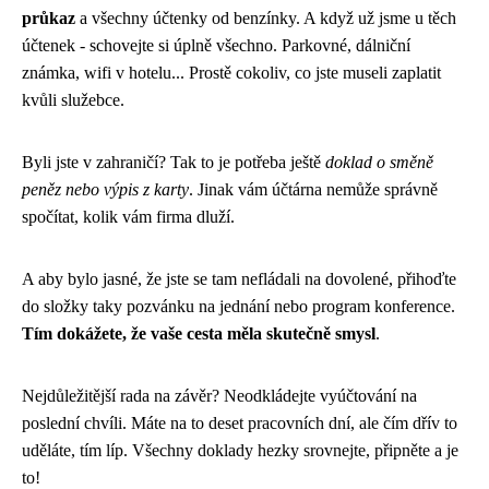
průkaz
a všechny účtenky od benzínky. A když už jsme u těch
účtenek - schovejte si úplně všechno. Parkovné, dálniční
známka, wifi v hotelu... Prostě cokoliv, co jste museli zaplatit
kvůli služebce.
Byli jste v zahraničí? Tak to je potřeba ještě
doklad o směně
peněz nebo výpis z karty
. Jinak vám účtárna nemůže správně
spočítat, kolik vám firma dluží.
A aby bylo jasné, že jste se tam nefládali na dovolené, přihoďte
do složky taky pozvánku na jednání nebo program konference.
Tím dokážete, že vaše cesta měla skutečně smysl
.
Nejdůležitější rada na závěr? Neodkládejte vyúčtování na
poslední chvíli. Máte na to deset pracovních dní, ale čím dřív to
uděláte, tím líp. Všechny doklady hezky srovnejte, připněte a je
to!