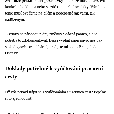
Šéf může přidat i další požadavky
- třeba že musíte navštívit
konkrétního klienta nebo se zúčastnit určité schůzky. Všechno
tohle musí být černé na bílém a podepsané jak vámi, tak
nadřízeným.
A kdyby se náhodou plány změnily? Žádná panika, ale je
potřeba to zdokumentovat. Lepší vyplnit papír navíc než pak
složitě vysvětlovat účtárně, proč jste místo do Brna jeli do
Ostravy.
Doklady potřebné k vyúčtování pracovní
cesty
Už vás nebaví trápit se s vyúčtováním služebních cest? Pojďme
si to zjednodušit!