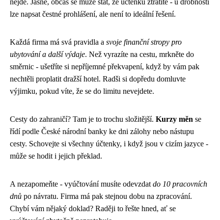
nejde. Jasně, občas se může stát, že účtenku ztratíte - u drobností
lze napsat čestné prohlášení, ale není to ideální řešení.
Každá firma má svá pravidla a
svoje finanční stropy pro
ubytování a další výdaje
. Než vyrazíte na cestu, mrkněte do
směrnic - ušetříte si nepříjemné překvapení, když by vám pak
nechtěli proplatit dražší hotel. Radši si dopředu domluvte
výjimku, pokud víte, že se do limitu nevejdete.
Cesty do zahraničí? Tam je to trochu složitější.
Kurzy měn
se
řídí podle České národní banky ke dni zálohy nebo nástupu
cesty. Schovejte si všechny účtenky, i když jsou v cizím jazyce -
může se hodit i jejich překlad.
A nezapomeňte - vyúčtování musíte odevzdat
do 10 pracovních
dnů
po návratu. Firma má pak stejnou dobu na zpracování.
Chybí vám nějaký doklad? Raději to řešte hned, ať se