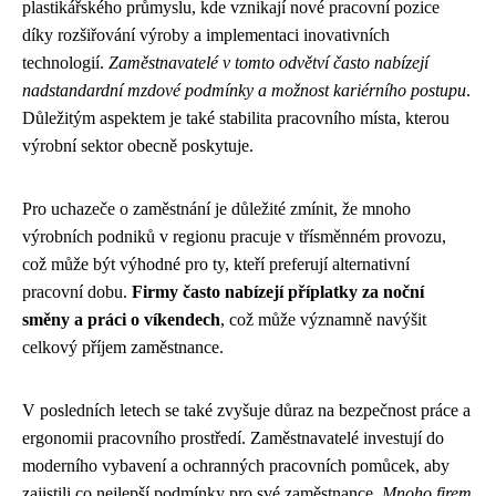
plastikářského průmyslu, kde vznikají nové pracovní pozice
díky rozšiřování výroby a implementaci inovativních
technologií.
Zaměstnavatelé v tomto odvětví často nabízejí
nadstandardní mzdové podmínky a možnost kariérního postupu
.
Důležitým aspektem je také stabilita pracovního místa, kterou
výrobní sektor obecně poskytuje.
Pro uchazeče o zaměstnání je důležité zmínit, že mnoho
výrobních podniků v regionu pracuje v třísměnném provozu,
což může být výhodné pro ty, kteří preferují alternativní
pracovní dobu.
Firmy často nabízejí příplatky za noční
směny a práci o víkendech
, což může významně navýšit
celkový příjem zaměstnance.
V posledních letech se také zvyšuje důraz na bezpečnost práce a
ergonomii pracovního prostředí. Zaměstnavatelé investují do
moderního vybavení a ochranných pracovních pomůcek, aby
zajistili co nejlepší podmínky pro své zaměstnance.
Mnoho firem