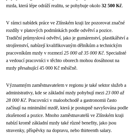
mzda, která lépe odráží realitu, se pohybuje okolo
32 500 Kč
.
V rámci nabídek práce ve Zlínském kraji lze pozorovat značné
rozdíly v platových podmínkách podle odvětví a pozice.
Tradiční průmyslová odvětví, jako je gumárenství, plastikářství a
strojírenství, nabízejí kvalifikovaným dělníkům a technickým
pracovníkům mzdy v rozmezí
25 000 až 35 000 Kč
. Specialisté
a vedoucí pracovníci v těchto oborech mohou dosáhnout na
mzdy přesahující 45 000 Kč měsíčně.
Významným zaměstnavatelem v regionu je také sektor služeb a
administrativy, kde se základní mzdy pohybují mezi
23 000 až
28 000 Kč
. Pracovníci v maloobchodě a gastronomii často
začínají na minimální mzdě, která je postupně navyšována podle
zkušeností a pozice. Mnoho zaměstnavatelů ve Zlínském kraji
nabízí kromě základní mzdy také různé benefity, jako jsou
stravenky, příspěvky na dopravu, nebo thirteenth salary.