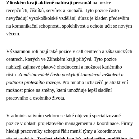
Zlínském kraji aktivně nabírají personál
na pozice
recepčních, číšníků, servírek a kuchařů. Tyto pozice často
nevyžadují vysokoškolské vzdělání, důraz je kladen především
na komunikační schopnosti, spolehlivost a ochotu učit se novým
věcem.
Významnou roli hrají také pozice v call centrech a zákaznických
centrech, kterých ve Zlínském kraji přibývá. Tyto pozice
nabízejí zajímavé platové ohodnocení a možnost kariérního
růstu.
Zaměstnavatelé často poskytují komplexní zaškolení a
podporu profesního rozvoje
. Pro mnoho uchazečů je atraktivní
možnost práce na směny, která umožňuje lepší sladění
pracovního a osobního života.
V administrativním sektoru se také objevují specializované
pozice v oblasti projektového managementu a koordinace. Firmy
hledají pracovníky schopné řídit menší týmy a koordinovat
různé projekty.
Znalost cizích jazyků, především angličtiny, je