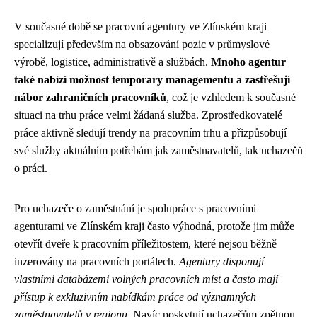
V současné době se pracovní agentury ve Zlínském kraji
specializují především na obsazování pozic v průmyslové
výrobě, logistice, administrativě a službách.
Mnoho agentur
také nabízí možnost temporary managementu a zastřešují
nábor zahraničních pracovníků
, což je vzhledem k současné
situaci na trhu práce velmi žádaná služba. Zprostředkovatelé
práce aktivně sledují trendy na pracovním trhu a přizpůsobují
své služby aktuálním potřebám jak zaměstnavatelů, tak uchazečů
o práci.
Pro uchazeče o zaměstnání je spolupráce s pracovními
agenturami ve Zlínském kraji často výhodná, protože jim může
otevřít dveře k pracovním příležitostem, které nejsou běžně
inzerovány na pracovních portálech.
Agentury disponují
vlastními databázemi volných pracovních míst a často mají
přístup k exkluzivním nabídkám práce od významných
zaměstnavatelů v regionu
. Navíc poskytují uchazečům zpětnou