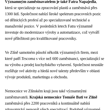
Významným zaměstnavatelem je také Fatra Napajedla
,
která se specializuje na zpracování plastů a zaměstnává přes
1300 lidí. Společnost nabízí široké spektrum pracovních pozic
od dělnických profesí až po specializované technické a
manažerské pozice. V posledních letech Fatra významně
investuje do modernizace výroby a automatizace, což vytváří
nové příležitosti pro kvalifikované pracovníky.
Ve Zlíně samotném působí několik významných firem, mezi
které patří
Tescoma
s více než 600 zaměstnanci, specializující se
na výrobu a prodej kuchyňského vybavení. Společnost neustále
rozšiřuje své aktivity a hledá nové talenty především v oblasti
vývoje produktů, marketingu a obchodu.
Nemocnice ve Zlínském kraji jsou také významnými
zaměstnavateli.
Krajská nemocnice Tomáše Bati ve Zlíně
zaměstnává přes 2200 pracovníků a kontinuálně nabírá
zdravotnický personál všech specializací. Podobně významné