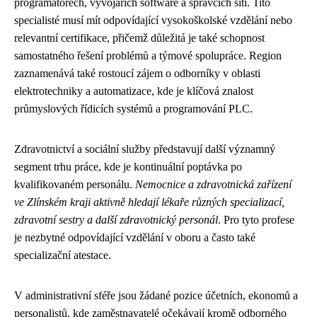
programátorech, vývojářích software a správcích sítí. Tito
specialisté musí mít odpovídající vysokoškolské vzdělání nebo
relevantní certifikace, přičemž důležitá je také schopnost
samostatného řešení problémů a týmové spolupráce. Region
zaznamenává také rostoucí zájem o odborníky v oblasti
elektrotechniky a automatizace, kde je klíčová znalost
průmyslových řídicích systémů a programování PLC.
Zdravotnictví a sociální služby představují další významný
segment trhu práce, kde je kontinuální poptávka po
kvalifikovaném personálu.
Nemocnice a zdravotnická zařízení
ve Zlínském kraji aktivně hledají lékaře různých specializací,
zdravotní sestry a další zdravotnický personál
. Pro tyto profese
je nezbytné odpovídající vzdělání v oboru a často také
specializační atestace.
V administrativní sféře jsou žádané pozice účetních, ekonomů a
personalistů, kde zaměstnavatelé očekávají kromě odborného