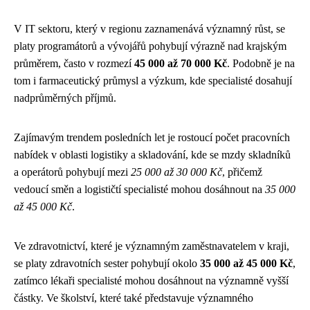
V IT sektoru, který v regionu zaznamenává významný růst, se
platy programátorů a vývojářů pohybují výrazně nad krajským
průměrem, často v rozmezí
45 000 až 70 000 Kč
. Podobně je na
tom i farmaceutický průmysl a výzkum, kde specialisté dosahují
nadprůměrných příjmů.
Zajímavým trendem posledních let je rostoucí počet pracovních
nabídek v oblasti logistiky a skladování, kde se mzdy skladníků
a operátorů pohybují mezi
25 000 až 30 000 Kč
, přičemž
vedoucí směn a logističtí specialisté mohou dosáhnout na
35 000
až 45 000 Kč
.
Ve zdravotnictví, které je významným zaměstnavatelem v kraji,
se platy zdravotních sester pohybují okolo
35 000 až 45 000 Kč
,
zatímco lékaři specialisté mohou dosáhnout na významně vyšší
částky. Ve školství, které také představuje významného