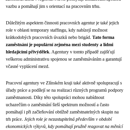
vazbu a pomáhají jim s orientací na pracovním trhu.
Důležitým aspektem činnosti pracovních agentur je také jejich
role v oblasti temporary staffingu, kdy nabízejí možnost
krátkodobých pracovních úvazků nebo brigád.
Tato forma
zaměstnání je populární zejména mezi studenty a lidmi
hledajícími přivýdělek
. Agentury v tomto případě zajišťují
veškerou administrativu spojenou se zaměstnáváním a garantují
včasné vyplácení mezd.
Pracovní agentury ve Zlínském kraji také aktivně spolupracují s
úřady práce a podílejí se na realizaci různých programů podpory
zaměstnanosti. Díky této spolupráci mohou nabídnout
uchazečům o zaměstnání širší spektrum možností a často
pomáhají i při začleňování obtížně zaměstnatelných skupin na
trh práce.
Jejich role je nezastupitelná především v období
ekonomických výkyvů, kdy pomáhají pružně reagovat na měnící