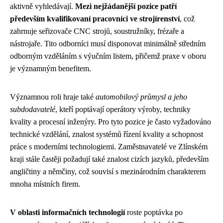
aktivně vyhledávají.
Mezi nejžádanější pozice patří
především kvalifikovaní pracovníci ve strojírenství
, což
zahrnuje seřizovače CNC strojů, soustružníky, frézaře a
nástrojaře. Tito odborníci musí disponovat minimálně středním
odborným vzděláním s výučním listem, přičemž praxe v oboru
je významným benefitem.
Významnou roli hraje také
automobilový průmysl a jeho
subdodavatelé
, kteří poptávají operátory výroby, techniky
kvality a procesní inženýry. Pro tyto pozice je často vyžadováno
technické vzdělání, znalost systémů řízení kvality a schopnost
práce s moderními technologiemi. Zaměstnavatelé ve Zlínském
kraji stále častěji požadují také znalost cizích jazyků, především
angličtiny a němčiny, což souvisí s mezinárodním charakterem
mnoha místních firem.
V oblasti informačních technologií
roste poptávka po