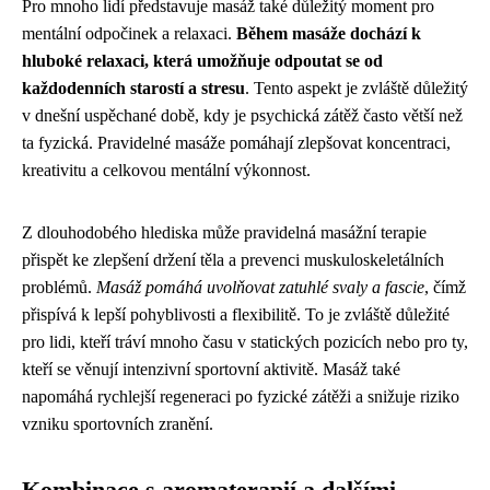
Pro mnoho lidí představuje masáž také důležitý moment pro
mentální odpočinek a relaxaci.
Během masáže dochází k
hluboké relaxaci, která umožňuje odpoutat se od
každodenních starostí a stresu
. Tento aspekt je zvláště důležitý
v dnešní uspěchané době, kdy je psychická zátěž často větší než
ta fyzická. Pravidelné masáže pomáhají zlepšovat koncentraci,
kreativitu a celkovou mentální výkonnost.
Z dlouhodobého hlediska může pravidelná masážní terapie
přispět ke zlepšení držení těla a prevenci muskuloskeletálních
problémů.
Masáž pomáhá uvolňovat zatuhlé svaly a fascie
, čímž
přispívá k lepší pohyblivosti a flexibilitě. To je zvláště důležité
pro lidi, kteří tráví mnoho času v statických pozicích nebo pro ty,
kteří se věnují intenzivní sportovní aktivitě. Masáž také
napomáhá rychlejší regeneraci po fyzické zátěži a snižuje riziko
vzniku sportovních zranění.
Kombinace s aromaterapií a dalšími