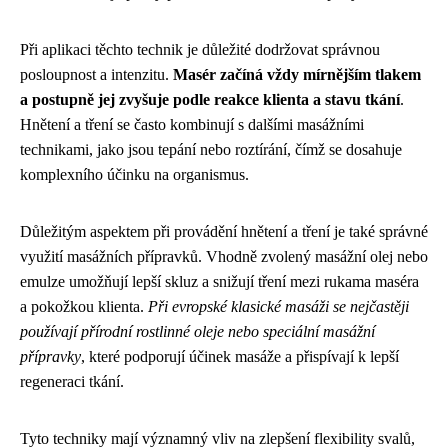
Při aplikaci těchto technik je důležité dodržovat správnou
posloupnost a intenzitu.
Masér začíná vždy mírnějším tlakem
a postupně jej zvyšuje podle reakce klienta a stavu tkání
.
Hnětení a tření se často kombinují s dalšími masážními
technikami, jako jsou tepání nebo roztírání, čímž se dosahuje
komplexního účinku na organismus.
Důležitým aspektem při provádění hnětení a tření je také správné
využití masážních přípravků. Vhodně zvolený masážní olej nebo
emulze umožňují lepší skluz a snižují tření mezi rukama maséra
a pokožkou klienta.
Při evropské klasické masáži se nejčastěji
používají přírodní rostlinné oleje nebo speciální masážní
přípravky
, které podporují účinek masáže a přispívají k lepší
regeneraci tkání.
Tyto techniky mají významný vliv na zlepšení flexibility svalů,