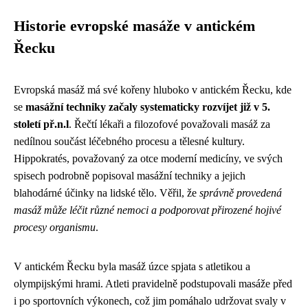
Historie evropské masáže v antickém
Řecku
Evropská masáž má své kořeny hluboko v antickém Řecku, kde
se
masážní techniky začaly systematicky rozvíjet již v 5.
století př.n.l
. Řečtí lékaři a filozofové považovali masáž za
nedílnou součást léčebného procesu a tělesné kultury.
Hippokratés, považovaný za otce moderní medicíny, ve svých
spisech podrobně popisoval masážní techniky a jejich
blahodárné účinky na lidské tělo. Věřil, že
správně provedená
masáž může léčit různé nemoci a podporovat přirozené hojivé
procesy organismu
.
V antickém Řecku byla masáž úzce spjata s atletikou a
olympijskými hrami. Atleti pravidelně podstupovali masáže před
i po sportovních výkonech, což jim pomáhalo udržovat svaly v