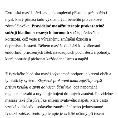
Evropská masáž představuje komplexní přístup k péči o tělo i
mysl, který přináší řadu významných benefitů pro celkové
zdraví člověka.
Pravidelné masážní terapie prokazatelně
snižují hladinu stresových hormonů v těle
, především
kortizolu, což vede k výraznému zmírnění úzkosti a
depresivních stavů. Během masáže dochází k uvolňování
endorfinů, přirozených látek navozujících pocit štěstí a pohody,
které pomáhají překonat každodenní stres a napětí.
Z fyzického hlediska masáž významně podporuje krevní oběh a
lymfatický systém.
Zlepšené prokrvení tkání zajišťuje lepší
přísun kyslíku a živin do všech částí těla
, což napomáhá
regeneraci svalů a urychluje hojení drobných zranění. Pravidelné
masáže také přispívají ke snížení svalového napětí, které často
vzniká v důsledku sedavého zaměstnání nebo jednostranné
fyzické zátěže. Tento typ terapie je zvláště účinný při řešení