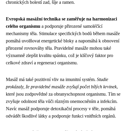
chronických bolestí zad, šíje a ramen.
Evropská masážní technika se zaměřuje na harmonizaci
celého organismu
a podporuje přirozené samoléčící
mechanismy těla. Stimulace specifických bodů během masáže
pomáhá uvolňovat energetické bloky a napomáhá k obnovení
přirozené rovnováhy těla. Pravidelné masáže mohou také
významně zlepšit kvalitu spánku, což je klíčový faktor pro
celkové zdraví a regeneraci organismu.
Masáž má také pozitivní vliv na imunitní systém.
Studie
prokázaly, že pravidelné masáže zvyšují počet bílých krvinek
,
které jsou zodpovědné za obranyschopnost organismu. Tím se
zvyšuje odolnost těla vůči různým onemocněním a infekcím.
Navíc masáž podporuje detoxikační procesy v těle, pomáhá
odvádět škodlivé látky a podporuje funkci vnitřních orgánů.