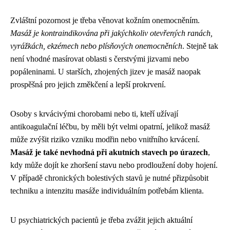
Zvláštní pozornost je třeba věnovat kožním onemocněním.
Masáž je kontraindikována při jakýchkoliv otevřených ranách,
vyrážkách, ekzémech nebo plísňových onemocněních
. Stejně tak
není vhodné masírovat oblasti s čerstvými jizvami nebo
popáleninami. U starších, zhojených jizev je masáž naopak
prospěšná pro jejich změkčení a lepší prokrvení.
Osoby s krvácivými chorobami nebo ti, kteří užívají
antikoagulační léčbu, by měli být velmi opatrní, jelikož masáž
může zvýšit riziko vzniku modřin nebo vnitřního krvácení.
Masáž je také nevhodná při akutních stavech po úrazech
,
kdy může dojít ke zhoršení stavu nebo prodloužení doby hojení.
V případě chronických bolestivých stavů je nutné přizpůsobit
techniku a intenzitu masáže individuálním potřebám klienta.
U psychiatrických pacientů je třeba zvážit jejich aktuální