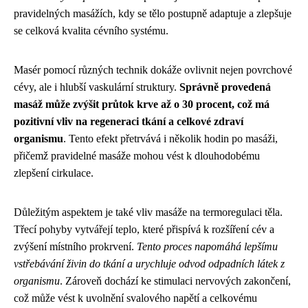
pravidelných masážích, kdy se tělo postupně adaptuje a zlepšuje
se celková kvalita cévního systému.
Masér pomocí různých technik dokáže ovlivnit nejen povrchové
cévy, ale i hlubší vaskulární struktury.
Správně provedená
masáž může zvýšit průtok krve až o 30 procent, což má
pozitivní vliv na regeneraci tkání a celkové zdraví
organismu
. Tento efekt přetrvává i několik hodin po masáži,
přičemž pravidelné masáže mohou vést k dlouhodobému
zlepšení cirkulace.
Důležitým aspektem je také vliv masáže na termoregulaci těla.
Třecí pohyby vytvářejí teplo, které přispívá k rozšíření cév a
zvýšení místního prokrvení.
Tento proces napomáhá lepšímu
vstřebávání živin do tkání a urychluje odvod odpadních látek z
organismu
. Zároveň dochází ke stimulaci nervových zakončení,
což může vést k uvolnění svalového napětí a celkovému