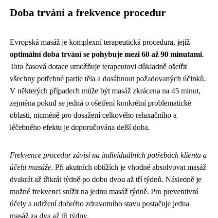
Doba trvání a frekvence procedur
Evropská masáž je komplexní terapeutická procedura, jejíž
optimální doba trvání se pohybuje mezi 60 až 90 minutami
.
Tato časová dotace umožňuje terapeutovi důkladně ošetřit
všechny potřebné partie těla a dosáhnout požadovaných účinků.
V některých případech může být masáž zkrácena na 45 minut,
zejména pokud se jedná o ošetření konkrétní problematické
oblasti, nicméně pro dosažení celkového relaxačního a
léčebného efektu je doporučována delší doba.
Frekvence procedur závisí na individuálních potřebách klienta a
účelu masáže
. Při akutních obtížích je vhodné absolvovat masáž
dvakrát až třikrát týdně po dobu dvou až tří týdnů. Následně je
možné frekvenci snížit na jednu masáž týdně. Pro preventivní
účely a udržení dobrého zdravotního stavu postačuje jedna
masáž za dva až tři týdny.