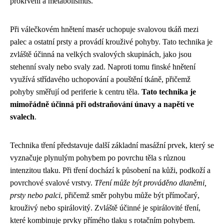
prokrvení a metabolismus.
Při válečkovém hnětení masér uchopuje svalovou tkáň mezi
palec a ostatní prsty a provádí krouživé pohyby. Tato technika je
zvláště účinná na velkých svalových skupinách, jako jsou
stehenní svaly nebo svaly zad. Naproti tomu finské hnětení
využívá střídavého uchopování a pouštění tkáně, přičemž
pohyby směřují od periferie k centru těla.
Tato technika je
mimořádně účinná při odstraňování únavy a napětí ve
svalech
.
Technika tření představuje další základní masážní prvek, který se
vyznačuje plynulým pohybem po povrchu těla s různou
intenzitou tlaku. Při tření dochází k působení na kůži, podkoží a
povrchové svalové vrstvy.
Tření může být prováděno dlaněmi,
prsty nebo palci
, přičemž směr pohybu může být přímočarý,
krouživý nebo spirálovitý. Zvláště účinné je spirálovité tření,
které kombinuje prvky přímého tlaku s rotačním pohybem.