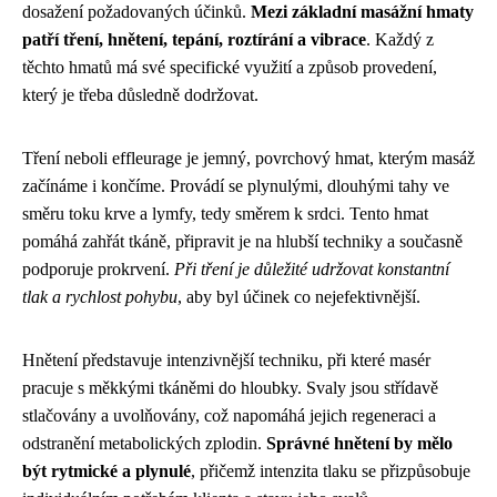
dosažení požadovaných účinků.
Mezi základní masážní hmaty
patří tření, hnětení, tepání, roztírání a vibrace
. Každý z
těchto hmatů má své specifické využití a způsob provedení,
který je třeba důsledně dodržovat.
Tření neboli effleurage je jemný, povrchový hmat, kterým masáž
začínáme i končíme. Provádí se plynulými, dlouhými tahy ve
směru toku krve a lymfy, tedy směrem k srdci. Tento hmat
pomáhá zahřát tkáně, připravit je na hlubší techniky a současně
podporuje prokrvení.
Při tření je důležité udržovat konstantní
tlak a rychlost pohybu
, aby byl účinek co nejefektivnější.
Hnětení představuje intenzivnější techniku, při které masér
pracuje s měkkými tkáněmi do hloubky. Svaly jsou střídavě
stlačovány a uvolňovány, což napomáhá jejich regeneraci a
odstranění metabolických zplodin.
Správné hnětení by mělo
být rytmické a plynulé
, přičemž intenzita tlaku se přizpůsobuje