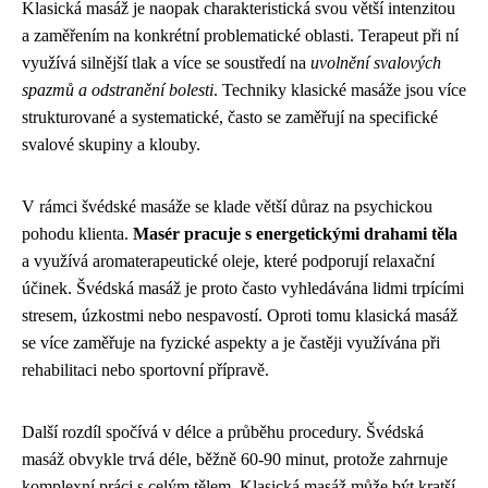
Klasická masáž je naopak charakteristická svou větší intenzitou
a zaměřením na konkrétní problematické oblasti. Terapeut při ní
využívá silnější tlak a více se soustředí na
uvolnění svalových
spazmů a odstranění bolesti
. Techniky klasické masáže jsou více
strukturované a systematické, často se zaměřují na specifické
svalové skupiny a klouby.
V rámci švédské masáže se klade větší důraz na psychickou
pohodu klienta.
Masér pracuje s energetickými drahami těla
a využívá aromaterapeutické oleje, které podporují relaxační
účinek. Švédská masáž je proto často vyhledávána lidmi trpícími
stresem, úzkostmi nebo nespavostí. Oproti tomu klasická masáž
se více zaměřuje na fyzické aspekty a je častěji využívána při
rehabilitaci nebo sportovní přípravě.
Další rozdíl spočívá v délce a průběhu procedury. Švédská
masáž obvykle trvá déle, běžně 60-90 minut, protože zahrnuje
komplexní práci s celým tělem. Klasická masáž může být kratší,