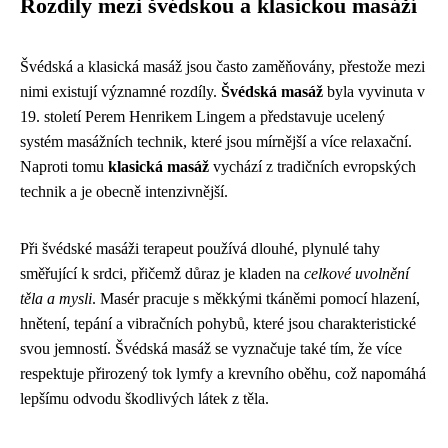
Rozdíly mezi švédskou a klasickou masáží
Švédská a klasická masáž jsou často zaměňovány, přestože mezi
nimi existují významné rozdíly.
Švédská masáž
byla vyvinuta v
19. století Perem Henrikem Lingem a představuje ucelený
systém masážních technik, které jsou mírnější a více relaxační.
Naproti tomu
klasická masáž
vychází z tradičních evropských
technik a je obecně intenzivnější.
Při švédské masáži terapeut používá dlouhé, plynulé tahy
směřující k srdci, přičemž důraz je kladen na
celkové uvolnění
těla a mysli
. Masér pracuje s měkkými tkáněmi pomocí hlazení,
hnětení, tepání a vibračních pohybů, které jsou charakteristické
svou jemností. Švédská masáž se vyznačuje také tím, že více
respektuje přirozený tok lymfy a krevního oběhu, což napomáhá
lepšímu odvodu škodlivých látek z těla.