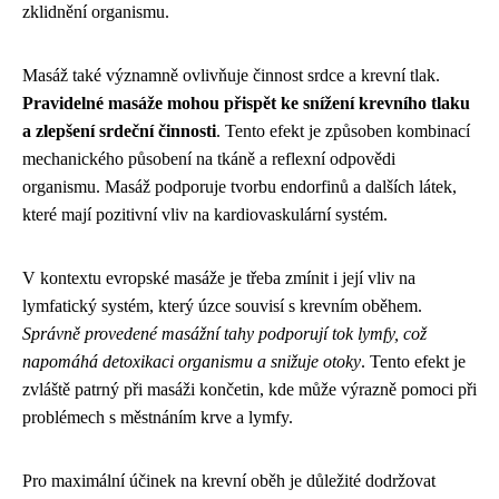
zklidnění organismu.
Masáž také významně ovlivňuje činnost srdce a krevní tlak.
Pravidelné masáže mohou přispět ke snížení krevního tlaku
a zlepšení srdeční činnosti
. Tento efekt je způsoben kombinací
mechanického působení na tkáně a reflexní odpovědi
organismu. Masáž podporuje tvorbu endorfinů a dalších látek,
které mají pozitivní vliv na kardiovaskulární systém.
V kontextu evropské masáže je třeba zmínit i její vliv na
lymfatický systém, který úzce souvisí s krevním oběhem.
Správně provedené masážní tahy podporují tok lymfy, což
napomáhá detoxikaci organismu a snižuje otoky
. Tento efekt je
zvláště patrný při masáži končetin, kde může výrazně pomoci při
problémech s městnáním krve a lymfy.
Pro maximální účinek na krevní oběh je důležité dodržovat