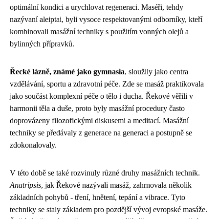
optimální kondici a urychlovat regeneraci. Maséři, tehdy
nazývaní aleiptai, byli vysoce respektovanými odborníky, kteří
kombinovali masážní techniky s použitím vonných olejů a
bylinných přípravků.
Řecké lázně, známé jako gymnasia
, sloužily jako centra
vzdělávání, sportu a zdravotní péče. Zde se masáž praktikovala
jako součást komplexní péče o tělo i ducha. Řekové věřili v
harmonii těla a duše, proto byly masážní procedury často
doprovázeny filozofickými diskusemi a meditací. Masážní
techniky se předávaly z generace na generaci a postupně se
zdokonalovaly.
V této době se také rozvinuly různé druhy masážních technik.
Anatripsis
, jak Řekové nazývali masáž, zahrnovala několik
základních pohybů - tření, hnětení, tepání a vibrace. Tyto
techniky se staly základem pro pozdější vývoj evropské masáže.