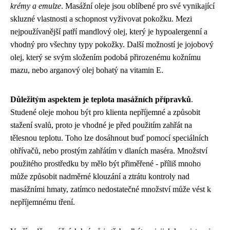
krémy a emulze
. Masážní oleje jsou oblíbené pro své vynikající
skluzné vlastnosti a schopnost vyživovat pokožku. Mezi
nejpoužívanější patří mandlový olej, který je hypoalergenní a
vhodný pro všechny typy pokožky. Další možností je jojobový
olej, který se svým složením podobá přirozenému kožnímu
mazu, nebo arganový olej bohatý na vitamin E.
Důležitým aspektem je teplota masážních přípravků
.
Studené oleje mohou být pro klienta nepříjemné a způsobit
stažení svalů, proto je vhodné je před použitím zahřát na
tělesnou teplotu. Toho lze dosáhnout buď pomocí speciálních
ohřívačů, nebo prostým zahřátím v dlaních maséra. Množství
použitého prostředku by mělo být přiměřené - příliš mnoho
může způsobit nadměrné klouzání a ztrátu kontroly nad
masážními hmaty, zatímco nedostatečné množství může vést k
nepříjemnému tření.