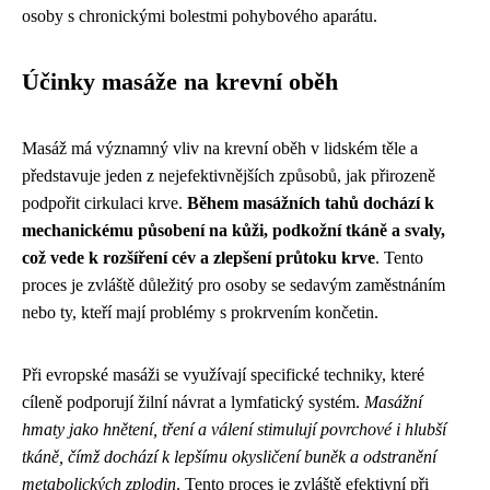
osoby s chronickými bolestmi pohybového aparátu.
Účinky masáže na krevní oběh
Masáž má významný vliv na krevní oběh v lidském těle a
představuje jeden z nejefektivnějších způsobů, jak přirozeně
podpořit cirkulaci krve.
Během masážních tahů dochází k
mechanickému působení na kůži, podkožní tkáně a svaly,
což vede k rozšíření cév a zlepšení průtoku krve
. Tento
proces je zvláště důležitý pro osoby se sedavým zaměstnáním
nebo ty, kteří mají problémy s prokrvením končetin.
Při evropské masáži se využívají specifické techniky, které
cíleně podporují žilní návrat a lymfatický systém.
Masážní
hmaty jako hnětení, tření a válení stimulují povrchové i hlubší
tkáně, čímž dochází k lepšímu okysličení buněk a odstranění
metabolických zplodin
. Tento proces je zvláště efektivní při