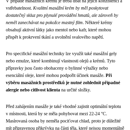
V případě masážních krémů je třeba dbát na jejich konzistenci a
vstřebatelnost.
Kvalitní masážní krém by měl poskytovat
dostatečný skluz pro plynulé provádění hmatů, ale zároveň by
neměl zanechávat na pokožce mastný film
. Některé krémy
obsahují aktivní látky jako mentol nebo kafr, které mohou
přispět k prokrvení tkání a uvolnění svalového napětí.
Pro specifické masážní techniky lze využít také masážní gely
nebo emulze, které kombinují vlastnosti olejů a krémů. Tyto
přípravky jsou často obohaceny o bylinné výtažky nebo
esenciální oleje, které mohou podpořit účinek masáže.
Při
výběru masážních prostředků je nutné zohlednit případné
alergie nebo citlivost klienta
na určité složky.
Před zahájením masáže je také vhodné zajistit optimální teplotu
v místnosti, která by se měla pohybovat mezi 22-24 °C.
Masírovaná osoba by neměla pociťovat chlad, proto je důležité
mít připravenou přikrývku na části těla, které nejsou momentálně