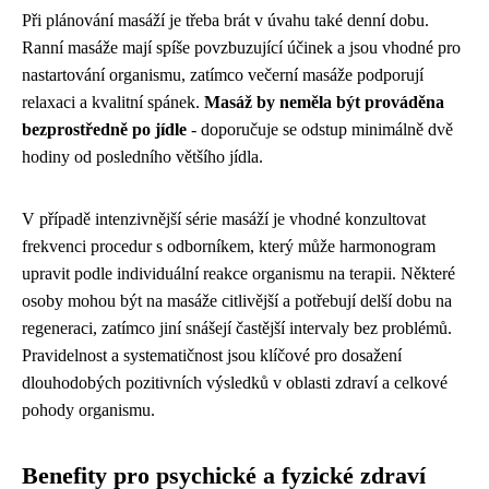
Při plánování masáží je třeba brát v úvahu také denní dobu.
Ranní masáže mají spíše povzbuzující účinek a jsou vhodné pro
nastartování organismu, zatímco večerní masáže podporují
relaxaci a kvalitní spánek.
Masáž by neměla být prováděna
bezprostředně po jídle
- doporučuje se odstup minimálně dvě
hodiny od posledního většího jídla.
V případě intenzivnější série masáží je vhodné konzultovat
frekvenci procedur s odborníkem, který může harmonogram
upravit podle individuální reakce organismu na terapii. Některé
osoby mohou být na masáže citlivější a potřebují delší dobu na
regeneraci, zatímco jiní snášejí častější intervaly bez problémů.
Pravidelnost a systematičnost jsou klíčové pro dosažení
dlouhodobých pozitivních výsledků v oblasti zdraví a celkové
pohody organismu.
Benefity pro psychické a fyzické zdraví