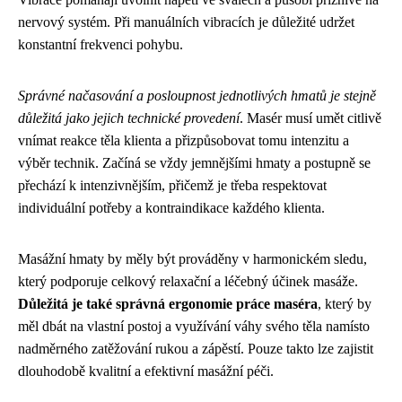
nervový systém. Při manuálních vibracích je důležité udržet
konstantní frekvenci pohybu.
Správné načasování a posloupnost jednotlivých hmatů je stejně
důležitá jako jejich technické provedení
. Masér musí umět citlivě
vnímat reakce těla klienta a přizpůsobovat tomu intenzitu a
výběr technik. Začíná se vždy jemnějšími hmaty a postupně se
přechází k intenzivnějším, přičemž je třeba respektovat
individuální potřeby a kontraindikace každého klienta.
Masážní hmaty by měly být prováděny v harmonickém sledu,
který podporuje celkový relaxační a léčebný účinek masáže.
Důležitá je také správná ergonomie práce maséra
, který by
měl dbát na vlastní postoj a využívání váhy svého těla namísto
nadměrného zatěžování rukou a zápěstí. Pouze takto lze zajistit
dlouhodobě kvalitní a efektivní masážní péči.