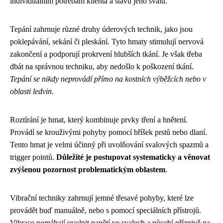
individuálním potřebám klienta a stavu jeho svalů.
Tepání zahrnuje různé druhy úderových technik, jako jsou
poklepávání, sekání či pleskání. Tyto hmaty stimulují nervová
zakončení a podporují prokrvení hlubších tkání. Je však třeba
dbát na správnou techniku, aby nedošlo k poškození tkání.
Tepání se nikdy neprovádí přímo na kostních výběžcích nebo v
oblasti ledvin
.
Roztírání je hmat, který kombinuje prvky tření a hnětení.
Provádí se krouživými pohyby pomocí bříšek prstů nebo dlaní.
Tento hmat je velmi účinný při uvolňování svalových spazmů a
trigger pointů.
Důležité je postupovat systematicky a věnovat
zvýšenou pozornost problematickým oblastem
.
Vibrační techniky zahrnují jemné třesavé pohyby, které lze
provádět buď manuálně, nebo s pomocí speciálních přístrojů.
Vibrace pomáhají uvolnit napětí ve svalech a působí příznivě na