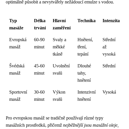
optimálně působit a nevytvářely nežádoucí emulze s vodou.
Typ
Délka
Hlavní
Technika
Intenzita
masáže
trvání
zaměření
Evropská
60-90
Svaly a
Hnětení,
Střední
masáž
minut
měkké
tření,
až
tkáně
tepání
vysoká
Švédská
45-60
Uvolnění
Dlouhé
Střední
masáž
minut
svalů
tahy,
hnětení
Sportovní
30-60
Výkon
Intenzivní
Vysoká
masáž
minut
svalů
hnětení
Pro evropskou masáž se tradičně používají různé typy
masážních prostředků, přičemž
nejběžnější jsou masážní oleje,