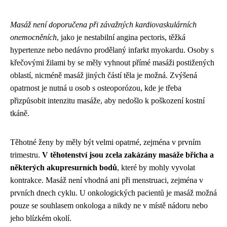
Masáž není doporučena při závažných kardiovaskulárních
onemocněních
, jako je nestabilní angina pectoris, těžká
hypertenze nebo nedávno prodělaný infarkt myokardu. Osoby s
křečovými žilami by se měly vyhnout přímé masáži postižených
oblastí, nicméně masáž jiných částí těla je možná. Zvýšená
opatrnost je nutná u osob s osteoporózou, kde je třeba
přizpůsobit intenzitu masáže, aby nedošlo k poškození kostní
tkáně.
Těhotné ženy by měly být velmi opatrné, zejména v prvním
trimestru.
V těhotenství jsou zcela zakázány masáže břicha a
některých akupresurních bodů
, které by mohly vyvolat
kontrakce. Masáž není vhodná ani při menstruaci, zejména v
prvních dnech cyklu. U onkologických pacientů je masáž možná
pouze se souhlasem onkologa a nikdy ne v místě nádoru nebo
jeho blízkém okolí.