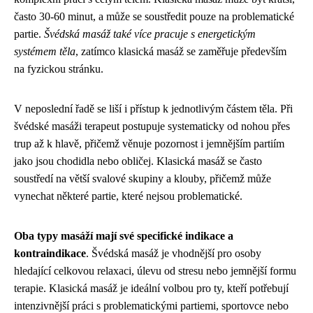
často 30-60 minut, a může se soustředit pouze na problematické
partie.
Švédská masáž také více pracuje s energetickým
systémem těla
, zatímco klasická masáž se zaměřuje především
na fyzickou stránku.
V neposlední řadě se liší i přístup k jednotlivým částem těla. Při
švédské masáži terapeut postupuje systematicky od nohou přes
trup až k hlavě, přičemž věnuje pozornost i jemnějším partiím
jako jsou chodidla nebo obličej. Klasická masáž se často
soustředí na větší svalové skupiny a klouby, přičemž může
vynechat některé partie, které nejsou problematické.
Oba typy masáží mají své specifické indikace a
kontraindikace
. Švédská masáž je vhodnější pro osoby
hledající celkovou relaxaci, úlevu od stresu nebo jemnější formu
terapie. Klasická masáž je ideální volbou pro ty, kteří potřebují
intenzivnější práci s problematickými partiemi, sportovce nebo