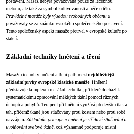
postavení. Masáž nebyla považována pouze za léčebnou
metodu, ale také za symbol kultivovanosti a péče o tělo.
Pravidelné masáže byly výsadou svobodných občanů
a
považovaly se za známku vysokého společenského postavení.
Tento společenský aspekt masáže přetrval v evropské kultuře po
staletí.
Základní techniky hnětení a tření
Masážní techniky hnětení a tření patří mezi
nejdůležitější
základní prvky evropské klasické masáže
. Hnětení
představuje komplexní masážní techniku, při které dochází k
systematickému zpracování měkkých tkání pomocí různých
úchopů a pohybů. Terapeut při hnětení využívá především tlak a
tah, přičemž tkáně jsou stlačovány proti kostem nebo proti sobě
navzájem.
Základním principem hnětení je střídavé stlačování a
uvolňování svalové tkáně
, což významně podporuje místní