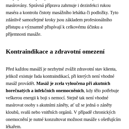
masírovány. Správná příprava zahrnuje i dezinfekci rukou
maséra a kontrolu čistoty masážního lehátka či podložky. Tyto
zdánlivě samozřejmé kroky jsou základem profesionálního
přístupu a významně přispívají k celkovému účinku a
příjemnosti masáže.
Kontraindikace a zdravotní omezení
Před každou masáží je nezbytné zvážit zdravotní stav klienta,
jelikož existuje řada kontraindikací, při kterých není vhodné
masáž provádět.
Masáž je zcela vyloučena při akutních
horečnatých a infekčních onemocněních
, kdy tělo potřebuje
veškerou energii k boji s nemocí. Stejně tak není vhodné
masírovat osoby s akutními záněty, ať už se jedná o záněty
kloubů, svalů nebo vnitřních orgánů. V případě chronických
onemocnění je nutné konzultovat možnost masáže s ošetřujícím
lékařem.