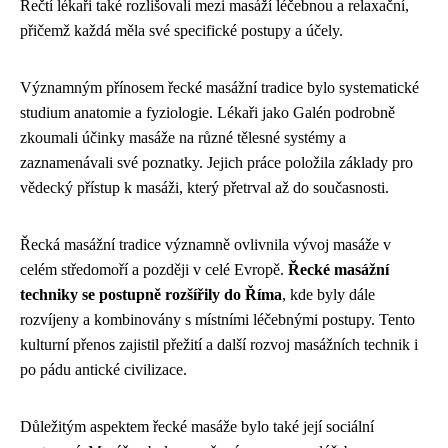
Řečtí lékaři také rozlišovali mezi masáží léčebnou a relaxační,
přičemž každá měla své specifické postupy a účely.
Významným přínosem řecké masážní tradice bylo systematické
studium anatomie a fyziologie. Lékaři jako Galén podrobně
zkoumali účinky masáže na různé tělesné systémy a
zaznamenávali své poznatky. Jejich práce položila základy pro
vědecký přístup k masáži, který přetrval až do současnosti.
Řecká masážní tradice významně ovlivnila vývoj masáže v
celém středomoří a později v celé Evropě.
Řecké masážní
techniky se postupně rozšířily do Říma
, kde byly dále
rozvíjeny a kombinovány s místními léčebnými postupy. Tento
kulturní přenos zajistil přežití a další rozvoj masážních technik i
po pádu antické civilizace.
Důležitým aspektem řecké masáže bylo také její sociální