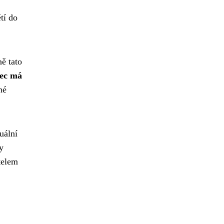
tí do
ě tato
ec má
né
uální
y
telem