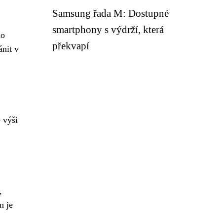
Samsung řada M: Dostupné
smartphony s výdrží, která
do
překvapí
ánit v
 výši
,
n je