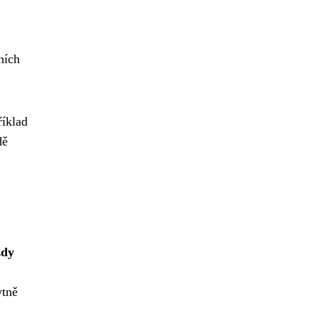
ních
říklad
dě
zdy
ytně