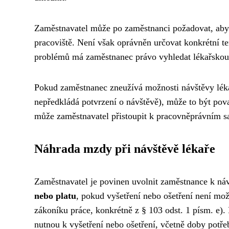
Zaměstnavatel může po zaměstnanci požadovat, aby 
pracoviště. Není však oprávněn určovat konkrétní t
problémů má zaměstnanec právo vyhledat lékařskou 
Pokud zaměstnanec zneužívá možnosti návštěvy léka
nepředkládá potvrzení o návštěvě), může to být po
může zaměstnavatel přistoupit k pracovněprávním 
Náhrada mzdy při návštěvě lékaře
Zaměstnavatel je povinen uvolnit zaměstnance k ná
nebo platu
, pokud vyšetření nebo ošetření není mo
zákoníku práce, konkrétně z § 103 odst. 1 písm. e)
nutnou k vyšetření nebo ošetření, včetně doby potře