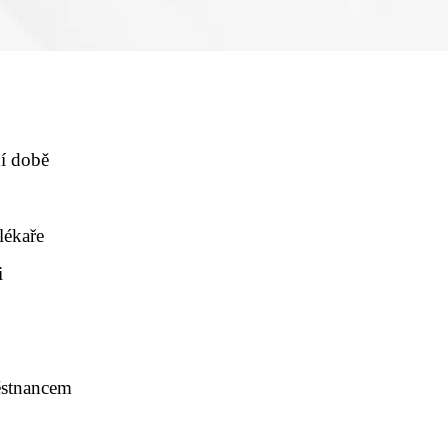
ní době
lékaře
i
ěstnancem