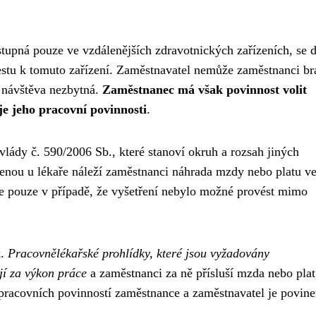
stupná pouze ve vzdálenějších zdravotnických zařízeních, se 
estu k tomuto zařízení. Zaměstnavatel nemůže zaměstnanci br
o návštěva nezbytná.
Zaměstnanec má však povinnost volit
e jeho pracovní povinnosti
.
vlády č. 590/2006 Sb., které stanoví okruh a rozsah jiných
venou u lékaře náleží zaměstnanci náhrada mzdy nebo platu ve
e pouze v případě, že vyšetření nebylo možné provést mimo
k.
Pracovnělékařské prohlídky, které jsou vyžadovány
jí za výkon práce
a zaměstnanci za ně přísluší mzda nebo plat
 pracovních povinností zaměstnance a zaměstnavatel je povine