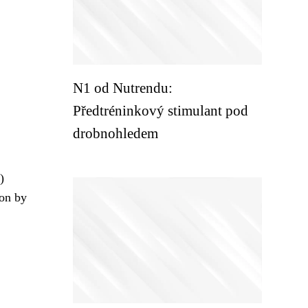
N1 od Nutrendu:
Předtréninkový stimulant pod
drobnohledem
)
kon by