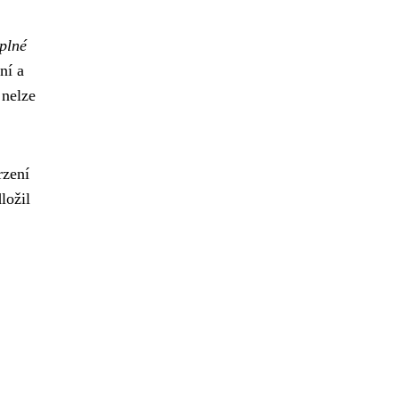
plné
ní a
 nelze
rzení
ložil