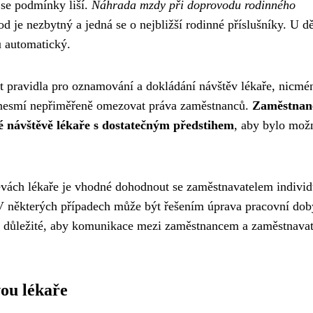
 se podmínky liší.
Náhrada mzdy při doprovodu rodinného
 je nezbytný a jedná se o nejbližší rodinné příslušníky. U dě
u automatický.
t pravidla pro oznamování a dokládání návštěv lékaře, nicmén
a nesmí nepřiměřeně omezovat práva zaměstnanců.
Zaměstnan
é návštěvě lékaře s dostatečným předstihem
, aby bylo mož
vách lékaře je vhodné dohodnout se zaměstnavatelem individ
 některých případech může být řešením úprava pracovní dob
e důležité, aby komunikace mezi zaměstnancem a zaměstnava
ou lékaře