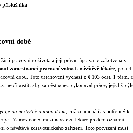
 příslušníka
covní době
ástí pracovního života a její právní úprava je zakotvena v
out zaměstnanci pracovní volno k návštěvě lékaře
, pokud
acovní dobu. Toto ustanovení vychází z § 103 odst. 1 písm. e
ost nepřipustit, aby zaměstnanec vykonával práce, jejichž vý
ytuje na nezbytně nutnou dobu
, což znamená čas potřebný k
a zpět. Zaměstnanec musí návštěvu lékaře předem oznámit
ení o návštěvě zdravotnického zařízení. Toto potvrzení musí