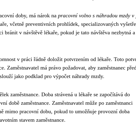
racovní doby, má nárok na
pracovní volno s náhradou mzdy v 
aře, včetně preventivních prohlídek, specializovaných vyšetře
 bránit v návštěvě lékaře, pokud je tato návštěva nezbytná a
omnost v práci řádně doložit potvrzením od lékaře. Toto potv
ce. Zaměstnavatel má právo požadovat, aby zaměstnanec před
 slouží jako podklad pro výpočet náhrady mzdy.
lek zaměstnance. Doba strávená u lékaře se započítává do
ovní době zaměstnance. Zaměstnavatel může po zaměstnanci
tně mimo pracovní dobu, pokud to umožňuje provozní doba
dravotním stavem zaměstnance.