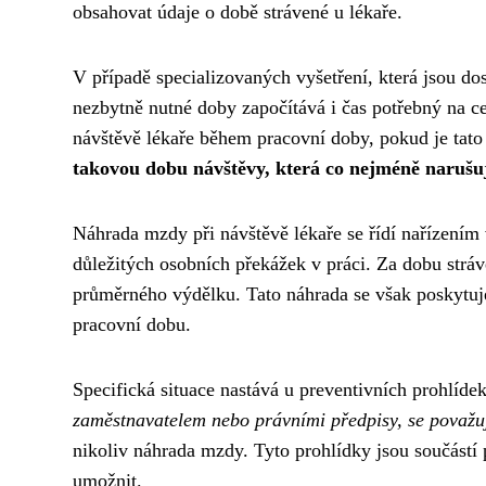
obsahovat údaje o době strávené u lékaře.
V případě specializovaných vyšetření, která jsou do
nezbytně nutné doby započítává i čas potřebný na c
návštěvě lékaře během pracovní doby, pokud je tat
takovou dobu návštěvy, která co nejméně narušuj
Náhrada mzdy při návštěvě lékaře se řídí nařízením 
důležitých osobních překážek v práci. Za dobu strá
průměrného výdělku. Tato náhrada se však poskytuj
pracovní dobu.
Specifická situace nastává u preventivních prohlíde
zaměstnavatelem nebo právními předpisy, se považu
nikoliv náhrada mzdy. Tyto prohlídky jsou součástí
umožnit.