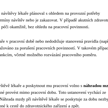
návštěvy lékaře plánoval s ohledem na provozní potřeby
ermíny návštěv nebo je zakazovat. V případě akutních zdravot
péči okamžitě, bez ohledu na pracovní povinnosti.
ře v pracovní době nebo nedodržuje stanovená pravidla (nap
važováno za porušení pracovních povinností. V takovém přípa
sankcím, včetně možného rozvázání pracovního poměru.
vštěvě lékaře a poskytnout mu pracovní volno s
náhradou m
žné provést mimo pracovní dobu. Toto ustanovení vychází ze
. Náhrada mzdy při návštěvě lékaře se poskytuje za dobu nezb
bné k cestě do zdravotnického zařízení a zpět.