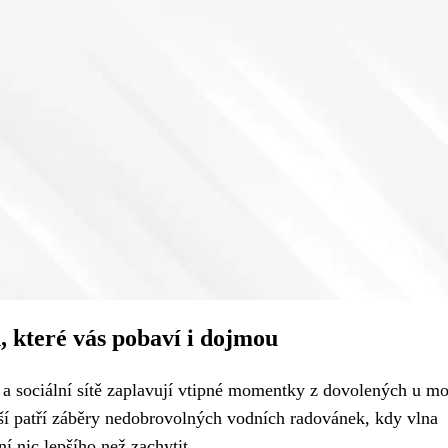
, které vás pobaví i dojmou
 a sociální sítě zaplavují vtipné momentky z dovolených u mo
ší patří záběry nedobrovolných vodních radovánek, kdy vlna
í nic lepšího než zachytit...