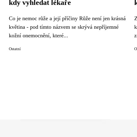
kdy vyhledat lékaře
Co je nemoc růže a její příčiny Růže není jen krásná
Z
květina - pod tímto názvem se skrývá nepříjemné
k
kožní onemocnění, které...
z
Ostatní
O