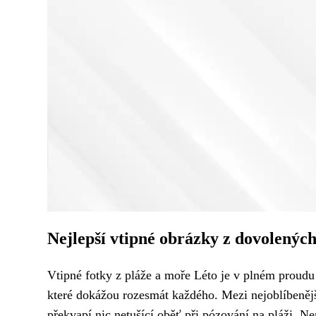
Nejlepší vtipné obrázky z dovolených
Vtipné fotky z pláže a moře Léto je v plném proudu
které dokážou rozesmát každého. Mezi nejoblíbeněj
překvapí nic netušící oběť při pózování na pláži. Nen