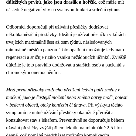
důležitých prvků, jako jsou draslík a hořčík
, což může mít
následně negativní vliv na svalovou funkci a srdeční rytmus.
Odborníci doporučují při užívání přesličky dodržovat
několikaměsíční přestávky. Ideální je užívat přesličku v kúrách
trvajících maximálně šest až osm týdnů, následovaných
minimálně měsíční pauzou. Toto opatření umožňuje ledvinám
regeneraci a snižuje riziko vzniku nežádoucích účinků. Zvláště
důležité je toto pravidlo dodržovat u starších osob a pacientů s
chronickými onemocněními.
Mezi první příznaky možného přetížení ledvin patří změny v
močení, jako je častější močení nebo změna barvy moči, bolesti
v bederní oblasti, otoky končetin či únava
. Při výskytu těchto
symptomů je nutné užívání přesličky okamžitě přerušit a
konzultovat stav s lékařem. Preventivně se doporučuje během
užívání přesličky zvýšit příjem tekutin na minimálně 2,5 litru
denně, což pomáhá předcházet možným komplikacím.