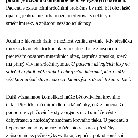
pokud je užívána dlouhodobě nebo ve vysokých dávkách
.
Pacienti s existujícími srdečními problémy by měli být obzvláště
opatrní, jelikož přeslička může interferovat s některými
srdečními léky a způsobit nežádoucí účinky.
Jedním z hlavních rizik je možnost vzniku arytmie, kdy přeslička
může ovlivnit elektrickou aktivitu srdce. To je způsobeno
především obsahem minerálních látek, zejména draslíku, který
má přímý vliv na srdeční rytmus.
U pacientů užívajících léky na
srdeční arytmii může dojít k nebezpečné interakci, která může
vést ke zhoršení stavu nebo vzniku nových srdečních komplikací
.
Další významnou komplikací může být ovlivnění krevního
tlaku. Přeslička má mírné diuretické účinky, což znamená, že
podporuje vylučování vody z organismu. To může vést k
dehydrataci a následným změnám krevního tlaku. U pacientů s
hypertenzí nebo hypotenzí může tato vlastnost přesličky
způsobit nebezpečné výkyvy tlaku, zejména pokud současně