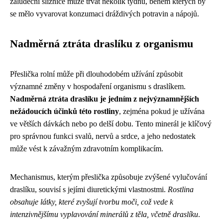
žaludeční sliznice může trvat několik týdnů, během kterých by
se mělo vyvarovat konzumaci dráždivých potravin a nápojů.
Nadměrná ztráta draslíku z organismu
Přeslička rolní může při dlouhodobém užívání způsobit
významné změny v hospodaření organismu s draslíkem.
Nadměrná ztráta draslíku je jedním z nejvýznamnějších
nežádoucích účinků této rostliny
, zejména pokud je užívána
ve větších dávkách nebo po delší dobu. Tento minerál je klíčový
pro správnou funkci svalů, nervů a srdce, a jeho nedostatek
může vést k závažným zdravotním komplikacím.
Mechanismus, kterým přeslička způsobuje zvýšené vylučování
draslíku, souvisí s jejími diuretickými vlastnostmi.
Rostlina
obsahuje látky, které zvyšují tvorbu moči, což vede k
intenzivnějšímu vyplavování minerálů z těla, včetně draslíku
.