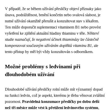
V případě, že se během užívání přesličky objeví příznaky jako
únava, podrážděnost, brnění končetin nebo svalová slabost, je
nutné užívání okamžitě přerušit a konzultovat stav s lékařem.
Ten může doporučit suplementaci vitaminem B1 nebo provést
vyšetření ke zjištění aktuální hladiny thiaminu v těle.
Některé
studie naznačují, že negativní účinek thiaminázy lze částečně
kompenzovat současným užíváním doplňků vitaminu B1
, ale
tento přístup by měl být vždy konzultován s odborníkem.
Možné problémy s ledvinami při
dlouhodobém užívání
Dlouhodobé užívání přesličky rolní může mít významný dopad
na funkci ledvin, což je aspekt, kterému je třeba věnovat zvláštní
pozornost.
Pravidelná konzumace přesličky po dobu delší
než tři měsíce může vést k přetížení ledvinového systému
,