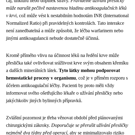
čaj, tinkturu nebo doplněk stravy.
Pravidelné užívání přesličky
může narušit pečlivě nastavenou hladinu antikoagulačních léků
v krvi
, což může vést k nestabilním hodnotám INR (International
Normalized Ratio) při pravidelných kontrolách. Tato interakce
není zanedbatelná a může způsobit, že léčba warfarinem nebo
jinými antikoagulancii nebude dostatečně účinná.
Kromě přímého vlivu na účinnost léků na ředění krve může
přeslička také ovlivňovat srážlivost krve svým obsahem křemíku
a dalších minerálních látek.
Tyto látky mohou podporovat
hemostatické procesy v organismu
, což je v přímém rozporu s
účelem antikoagulační léčby. Pacienti by proto měli vždy
informovat svého ošetřujícího lékaře o užívání přesličky nebo
jakýchkoliv jiných bylinných přípravků.
Zvláštní pozornost je třeba věnovat období před plánovanými
chirurgickými zákroky.
Doporučuje se přerušit užívání přesličky
nejméně dva týdny před operací
, aby se minimalizovalo riziko