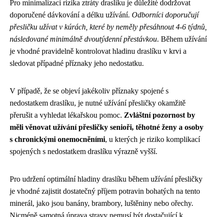
Pro minimalizaci rizika ztráty draslíku je důležité dodržovat
doporučené dávkování a délku užívání.
Odborníci doporučují
přesličku užívat v kúrách, které by neměly přesáhnout 4-6 týdnů,
následované minimálně dvoutýdenní přestávkou
. Během užívání
je vhodné pravidelně kontrolovat hladinu draslíku v krvi a
sledovat případné příznaky jeho nedostatku.
V případě, že se objeví jakékoliv příznaky spojené s
nedostatkem draslíku, je nutné užívání přesličky okamžitě
přerušit a vyhledat lékařskou pomoc.
Zvláštní pozornost by
měli věnovat užívání přesličky senioři, těhotné ženy a osoby
s chronickými onemocněními
, u kterých je riziko komplikací
spojených s nedostatkem draslíku výrazně vyšší.
Pro udržení optimální hladiny draslíku během užívání přesličky
je vhodné zajistit dostatečný příjem potravin bohatých na tento
minerál, jako jsou banány, brambory, luštěniny nebo ořechy.
Nicméně samotná úprava stravy nemusí být dostačující k