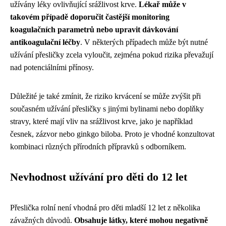
užívány léky ovlivňující srážlivost krve.
Lékař může v
takovém případě doporučit častější monitoring
koagulačních parametrů nebo upravit dávkování
antikoagulační léčby
. V některých případech může být nutné
užívání přesličky zcela vyloučit, zejména pokud rizika převažují
nad potenciálními přínosy.
Důležité je také zmínit, že riziko krvácení se může zvýšit při
současném užívání přesličky s jinými bylinami nebo doplňky
stravy, které mají vliv na srážlivost krve, jako je například
česnek, zázvor nebo ginkgo biloba. Proto je vhodné konzultovat
kombinaci různých přírodních přípravků s odborníkem.
Nevhodnost užívání pro děti do 12 let
Přeslička rolní není vhodná pro děti mladší 12 let z několika
závažných důvodů.
Obsahuje látky, které mohou negativně