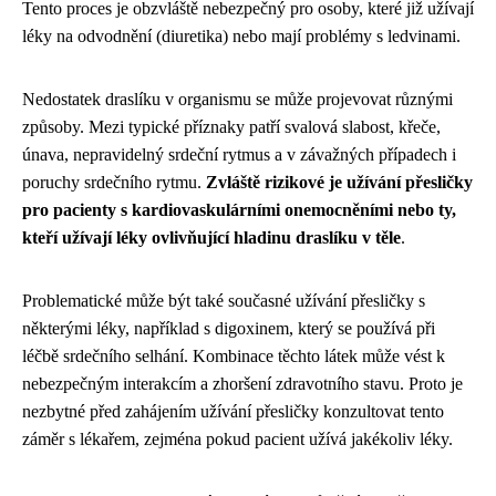
Tento proces je obzvláště nebezpečný pro osoby, které již užívají
léky na odvodnění (diuretika) nebo mají problémy s ledvinami.
Nedostatek draslíku v organismu se může projevovat různými
způsoby. Mezi typické příznaky patří svalová slabost, křeče,
únava, nepravidelný srdeční rytmus a v závažných případech i
poruchy srdečního rytmu.
Zvláště rizikové je užívání přesličky
pro pacienty s kardiovaskulárními onemocněními nebo ty,
kteří užívají léky ovlivňující hladinu draslíku v těle
.
Problematické může být také současné užívání přesličky s
některými léky, například s digoxinem, který se používá při
léčbě srdečního selhání. Kombinace těchto látek může vést k
nebezpečným interakcím a zhoršení zdravotního stavu. Proto je
nezbytné před zahájením užívání přesličky konzultovat tento
záměr s lékařem, zejména pokud pacient užívá jakékoliv léky.