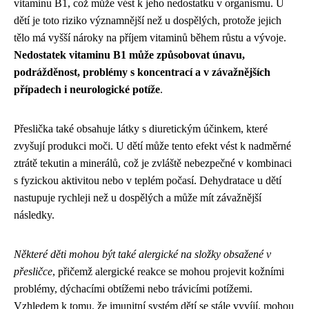
vitaminu B1, což může vést k jeho nedostatku v organismu. U
dětí je toto riziko významnější než u dospělých, protože jejich
tělo má vyšší nároky na příjem vitaminů během růstu a vývoje.
Nedostatek vitaminu B1 může způsobovat únavu,
podrážděnost, problémy s koncentrací a v závažnějších
případech i neurologické potíže
.
Přeslička také obsahuje látky s diuretickým účinkem, které
zvyšují produkci moči. U dětí může tento efekt vést k nadměrné
ztrátě tekutin a minerálů, což je zvláště nebezpečné v kombinaci
s fyzickou aktivitou nebo v teplém počasí. Dehydratace u dětí
nastupuje rychleji než u dospělých a může mít závažnější
následky.
Některé děti mohou být také alergické na složky obsažené v
přesličce
, přičemž alergické reakce se mohou projevit kožními
problémy, dýchacími obtížemi nebo trávicími potížemi.
Vzhledem k tomu, že imunitní systém dětí se stále vyvíjí, mohou