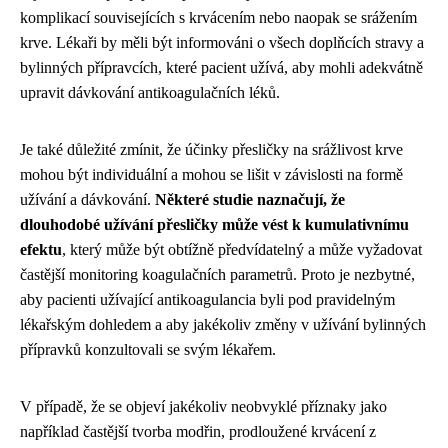
komplikací souvisejících s krvácením nebo naopak se srážením
krve. Lékaři by měli být informováni o všech doplňcích stravy a
bylinných přípravcích, které pacient užívá, aby mohli adekvátně
upravit dávkování antikoagulačních léků.
Je také důležité zmínit, že účinky přesličky na srážlivost krve
mohou být individuální a mohou se lišit v závislosti na formě
užívání a dávkování.
Některé studie naznačují, že
dlouhodobé užívání přesličky může vést k kumulativnímu
efektu
, který může být obtížně předvídatelný a může vyžadovat
častější monitoring koagulačních parametrů. Proto je nezbytné,
aby pacienti užívající antikoagulancia byli pod pravidelným
lékařským dohledem a aby jakékoliv změny v užívání bylinných
přípravků konzultovali se svým lékařem.
V případě, že se objeví jakékoliv neobvyklé příznaky jako
například častější tvorba modřin, prodloužené krvácení z