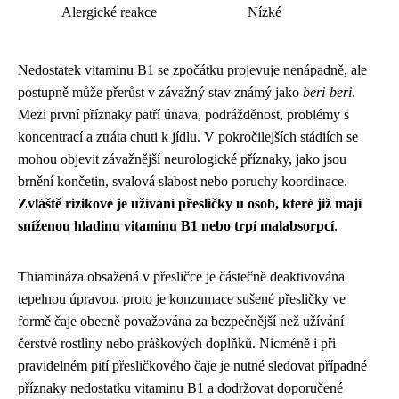
Alergické reakce
Nízké
Nedostatek vitaminu B1 se zpočátku projevuje nenápadně, ale
postupně může přerůst v závažný stav známý jako
beri-beri
.
Mezi první příznaky patří únava, podrážděnost, problémy s
koncentrací a ztráta chuti k jídlu. V pokročilejších stádiích se
mohou objevit závažnější neurologické příznaky, jako jsou
brnění končetin, svalová slabost nebo poruchy koordinace.
Zvláště rizikové je užívání přesličky u osob, které již mají
sníženou hladinu vitaminu B1 nebo trpí malabsorpcí
.
Thiamináza obsažená v přesličce je částečně deaktivována
tepelnou úpravou, proto je konzumace sušené přesličky ve
formě čaje obecně považována za bezpečnější než užívání
čerstvé rostliny nebo práškových doplňků. Nicméně i při
pravidelném pití přesličkového čaje je nutné sledovat případné
příznaky nedostatku vitaminu B1 a dodržovat doporučené