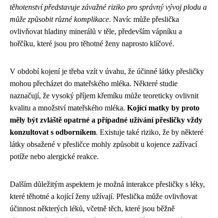
těhotenství představuje závažné riziko pro správný vývoj plodu a
může způsobit různé komplikace
. Navíc může přeslička
ovlivňovat hladiny minerálů v těle, především vápníku a
hořčíku, které jsou pro těhotné ženy naprosto klíčové.
V období kojení je třeba vzít v úvahu, že účinné látky přesličky
mohou přecházet do mateřského mléka. Některé studie
naznačují, že vysoký příjem křemíku může teoreticky ovlivnit
kvalitu a množství mateřského mléka.
Kojící matky by proto
měly být zvláště opatrné a případné užívání přesličky vždy
konzultovat s odborníkem
. Existuje také riziko, že by některé
látky obsažené v přesličce mohly způsobit u kojence zažívací
potíže nebo alergické reakce.
Dalším důležitým aspektem je možná interakce přesličky s léky,
které těhotné a kojící ženy užívají. Přeslička může ovlivňovat
účinnost některých léků, včetně těch, které jsou běžně