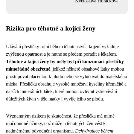
Květoslava Horáčková
Rizika pro těhotné a kojící ženy
Užívání přesličky rolní během těhotenství a kojení vyžaduje
zvýšenou opatrnost a je nutné se předem poradit s lékařem.
Těhotné a kojící ženy by měly být při konzumaci přesličky
mimořádně obezřetné
, jelikož některé obsahové látky mohou
prostupovat placentou k plodu nebo se vylučovat do mateřského
mléka. Přeslička obsahuje vysoké množství kyseliny křemičité a
dalších minerálních látek, které mohou ovlivnit vstřebávání
důležitých živin v těle matky i vyvíjejícího se plodu.
Významným rizikem je skutečnost, že přeslička má mírně
močopudné účinky, což může u těhotných žen vést k
nadměrnému odvodnění organismu.
Dehydratace během