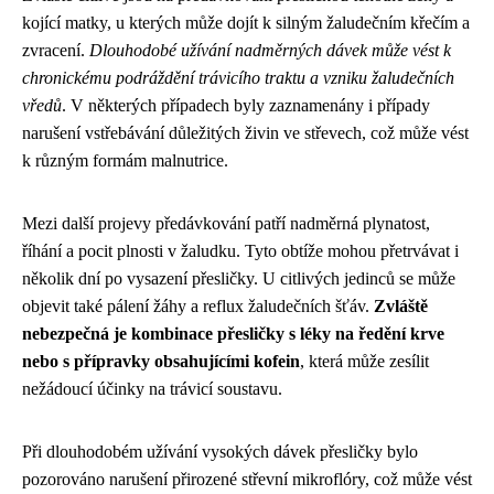
kojící matky, u kterých může dojít k silným žaludečním křečím a
zvracení.
Dlouhodobé užívání nadměrných dávek může vést k
chronickému podráždění trávicího traktu a vzniku žaludečních
vředů
. V některých případech byly zaznamenány i případy
narušení vstřebávání důležitých živin ve střevech, což může vést
k různým formám malnutrice.
Mezi další projevy předávkování patří nadměrná plynatost,
říhání a pocit plnosti v žaludku. Tyto obtíže mohou přetrvávat i
několik dní po vysazení přesličky. U citlivých jedinců se může
objevit také pálení žáhy a reflux žaludečních šťáv.
Zvláště
nebezpečná je kombinace přesličky s léky na ředění krve
nebo s přípravky obsahujícími kofein
, která může zesílit
nežádoucí účinky na trávicí soustavu.
Při dlouhodobém užívání vysokých dávek přesličky bylo
pozorováno narušení přirozené střevní mikroflóry, což může vést