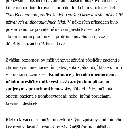
především s obsahem flavonoidů a dalších bioaktivních látek,
které mohou interferovat s normální funkcí krevních destiček.
Tyto látky mohou prodloužit dobu srážení krve a zesílit účinek již
užívaných antikoagulačních léků
. V některých případech bylo
pozorováno, že pravidelné užívání přesličky vedlo k
abnormálnímu prodloužení protrombinového času, což je
důležitý ukazatel srážlivosti krve.
Zvláštní pozornost by měli věnovat užívání přesličky pacienti s
chronickými onemocněními jater, jelikož játra hrají klíčovou roli
v procesu srážení krve.
Kombinace jaterního onemocnění a
účinků přesličky může vést k závažným komplikacím
spojeným s poruchami hemostázy
. Obdobně by měli být
opatrní pacienti s trombocytopenií nebo jinými poruchami
krevních destiček.
Riziko krvácení se může projevit různými způsoby - od mírného
krvácení z dásní či nosu až po závažnější formy vnitřního