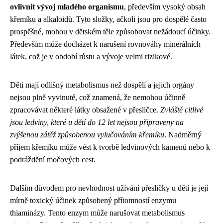
ovlivnit vývoj mladého organismu
, především vysoký obsah
křemíku a alkaloidů. Tyto složky, ačkoli jsou pro dospělé často
prospěšné, mohou v dětském těle způsobovat nežádoucí účinky.
Především může docházet k narušení rovnováhy minerálních
látek, což je v období růstu a vývoje velmi rizikové.
Děti mají odlišný metabolismus než dospělí a jejich orgány
nejsou plně vyvinuté, což znamená, že nemohou účinně
zpracovávat některé látky obsažené v přesličce.
Zvláště citlivé
jsou ledviny, které u dětí do 12 let nejsou připraveny na
zvýšenou zátěž způsobenou vylučováním křemíku
. Nadměrný
příjem křemíku může vést k tvorbě ledvinových kamenů nebo k
podráždění močových cest.
Dalším důvodem pro nevhodnost užívání přesličky u dětí je její
mírně toxický účinek způsobený přítomností enzymu
thiaminázy. Tento enzym může narušovat metabolismus