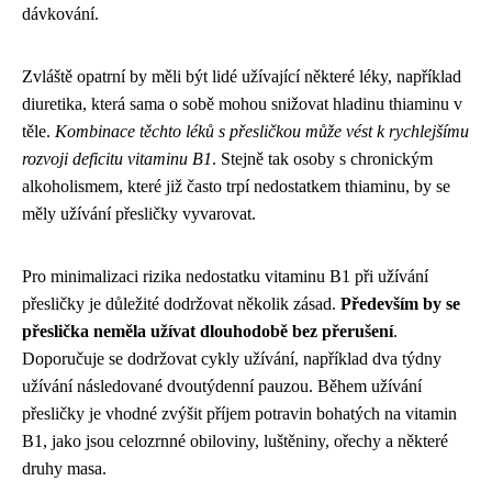
dávkování.
Zvláště opatrní by měli být lidé užívající některé léky, například
diuretika, která sama o sobě mohou snižovat hladinu thiaminu v
těle.
Kombinace těchto léků s přesličkou může vést k rychlejšímu
rozvoji deficitu vitaminu B1
. Stejně tak osoby s chronickým
alkoholismem, které již často trpí nedostatkem thiaminu, by se
měly užívání přesličky vyvarovat.
Pro minimalizaci rizika nedostatku vitaminu B1 při užívání
přesličky je důležité dodržovat několik zásad.
Především by se
přeslička neměla užívat dlouhodobě bez přerušení
.
Doporučuje se dodržovat cykly užívání, například dva týdny
užívání následované dvoutýdenní pauzou. Během užívání
přesličky je vhodné zvýšit příjem potravin bohatých na vitamin
B1, jako jsou celozrnné obiloviny, luštěniny, ořechy a některé
druhy masa.