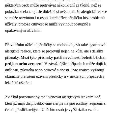
některých osob může přetrvávat několik dní až týdnů, než se
pokožka zcela zhojí. Je důležité si uvědomit, že alergická reakce
se může rozvinout i u osob, které dříve přesličku bez problémů
užívaly, protože citlivost se může vyvinout postupně s
opakovaným užíváním.
Při vnitřním užívání přesličky se mohou objevit také systémové
alergické reakce, které se projevují nejen na kůži, ale i dalšími
příznaky.
Mezi tyto příznaky patří nevolnost, bolesti břicha,
průjem nebo zvracení
. V závažnějších případech může dojít k
dušnosti, závratím nebo celkové slabosti. Tyto reakce vyžadují
okamžité přerušení užívání přesličky a v některých případech i
lékařské ošetření.
Zvláštní pozornost by měli věnovat alergickým reakcím lidé,
kteří již mají diagnostikované alergie na jiné rostliny, zejména z
čeledi přesličkovitých. U těchto osob je vyšší riziko vzniku