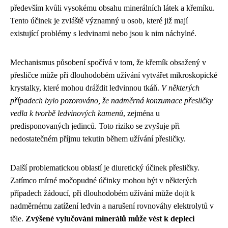
především kvůli vysokému obsahu minerálních látek a křemíku.
Tento účinek je zvláště významný u osob, které již mají
existující problémy s ledvinami nebo jsou k nim náchylné.
Mechanismus působení spočívá v tom, že křemík obsažený v
přesličce může při dlouhodobém užívání vytvářet mikroskopické
krystalky, které mohou dráždit ledvinnou tkáň.
V některých
případech bylo pozorováno, že nadměrná konzumace přesličky
vedla k tvorbě ledvinových kamenů
, zejména u
predisponovaných jedinců. Toto riziko se zvyšuje při
nedostatečném příjmu tekutin během užívání přesličky.
Další problematickou oblastí je diuretický účinek přesličky.
Zatímco mírné močopudné účinky mohou být v některých
případech žádoucí, při dlouhodobém užívání může dojít k
nadměrnému zatížení ledvin a narušení rovnováhy elektrolytů v
těle.
Zvýšené vylučování minerálů může vést k depleci