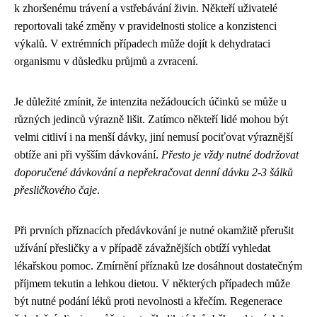
k zhoršenému trávení a vstřebávání živin. Někteří uživatelé
reportovali také změny v pravidelnosti stolice a konzistenci
výkalů. V extrémních případech může dojít k dehydrataci
organismu v důsledku průjmů a zvracení.
Je důležité zmínit, že intenzita nežádoucích účinků se může u
různých jedinců výrazně lišit. Zatímco někteří lidé mohou být
velmi citliví i na menší dávky, jiní nemusí pociťovat výraznější
obtíže ani při vyšším dávkování.
Přesto je vždy nutné dodržovat
doporučené dávkování a nepřekračovat denní dávku 2-3 šálků
přesličkového čaje
.
Při prvních příznacích předávkování je nutné okamžitě přerušit
užívání přesličky a v případě závažnějších obtíží vyhledat
lékařskou pomoc. Zmírnění příznaků lze dosáhnout dostatečným
příjmem tekutin a lehkou dietou. V některých případech může
být nutné podání léků proti nevolnosti a křečím. Regenerace