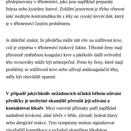
předepisovány v těhotenství, jako jsou například preparáty
železa nebo kyseliny listové.
Zvláštní pozornost je třeba věnovat
také možným kontraindikacím s léky na vysoký krevní tlak
, který
je v těhotenství častým problémem.
Je důležité zmínit, že přeslička může mít vliv na srážlivost krve,
což je zejména v těhotenství rizikový faktor. Těhotné ženy mají
přirozeně změněnou koagulaci krve a jakékoliv další ovlivnění
této rovnováhy může být nebezpečné. Proto by ženy, které mají
problémy se srážlivostí krve nebo užívají antikoagulační léky,
měly být obzvláště opatrné.
V případě jakýchkoliv nežádoucích účinků během užívání
přesličky je nezbytné okamžitě přerušit její užívání a
kontaktovat lékaře
. Mezi varovné příznaky patří například
nadměrné krvácení, silné křeče v břiše, závratě, bolesti hlavy
nebo alergické reakce. Tyto symptomy mohou signalizovat
závažnější komplikace a vyžadují okamžitou lékařskou