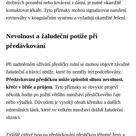
drobných poranění nebo krvácení z dásní, je nutné okamžitě
kontaktovat lékaře. Tyto příznaky mohou signalizovat narušení
rovnováhy v koagulačním systému a vyžadují okamžité řešení.
Nevolnost a žaludeční potíže při
předávkování
Při nadměrném užívání přesličky rolní se mohou objevit závažné
žaludeční a trávicí obtíže, které by neměly být podceňovány.
Předávkování přesličkou může způsobit silnou nevolnost,
křeče v břiše a průjem
. Tyto příznaky se obvykle projeví
několik hodin po požití většího množství přesličkového čaje
nebo výtažků. Důvodem je vysoký obsah křemíku a dalších
minerálních látek, které ve velkém množství dráždí žaludeční
sliznici.
Zvláště citlivé jsou na předávkování přesličkou těhotné ženy a