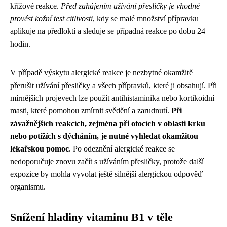
křížové reakce.
Před zahájením užívání přesličky je vhodné
provést kožní test citlivosti
, kdy se malé množství přípravku
aplikuje na předloktí a sleduje se případná reakce po dobu 24
hodin.
V případě výskytu alergické reakce je nezbytné okamžitě
přerušit užívání přesličky a všech přípravků, které ji obsahují. Při
mírnějších projevech lze použít antihistaminika nebo kortikoidní
masti, které pomohou zmírnit svědění a zarudnutí.
Při
závažnějších reakcích, zejména při otocích v oblasti krku
nebo potížích s dýcháním, je nutné vyhledat okamžitou
lékařskou pomoc
. Po odeznění alergické reakce se
nedoporučuje znovu začít s užíváním přesličky, protože další
expozice by mohla vyvolat ještě silnější alergickou odpověď
organismu.
Snížení hladiny vitaminu B1 v těle