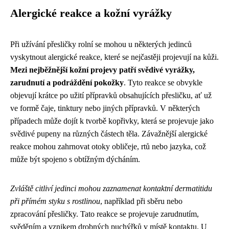
Alergické reakce a kožní vyrážky
Při užívání přesličky rolní se mohou u některých jedinců
vyskytnout alergické reakce, které se nejčastěji projevují na kůži.
Mezi nejběžnější kožní projevy patří svědivé vyrážky,
zarudnutí a podráždění pokožky
. Tyto reakce se obvykle
objevují krátce po užití přípravků obsahujících přesličku, ať už
ve formě čaje, tinktury nebo jiných přípravků. V některých
případech může dojít k tvorbě kopřivky, která se projevuje jako
svědivé pupeny na různých částech těla. Závažnější alergické
reakce mohou zahrnovat otoky obličeje, rtů nebo jazyka, což
může být spojeno s obtížným dýcháním.
Zvláště citliví jedinci mohou zaznamenat kontaktní dermatitidu
při přímém styku s rostlinou
, například při sběru nebo
zpracování přesličky. Tato reakce se projevuje zarudnutím,
svěděním a vznikem drobných puchýřků v místě kontaktu. U